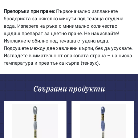
Препоръки при пране:
Първоначално изплакнете
бродерията за няколко минути под течаща студена
вода. Изперете на ръка с минимално количество
щадящ препарат за цветно пране. Не накисвайте!
Изплакнете обилно под течаща студена вода.
Подсушете между две хавлиени кърпи, без да усуквате.
Изгладете внимателно от опаковата страна – на ниска
температура и през тънка кърпа (тензух).
Свързани продукти