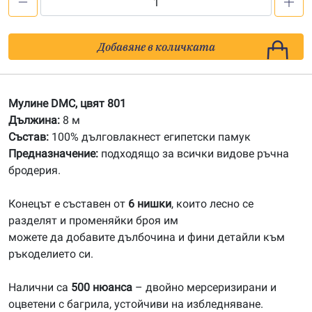
количество
за
801
Добавяне в количката
Мулине
DMC
Мулине DMC, цвят 801
Дължина:
8 м
Състав:
100% дълговлакнест египетски памук
Предназначение:
подходящо за всички видове ръчна
бродерия.
Конецът е съставен от
6 нишки
, които лесно се
разделят и променяйки броя им
можете да добавите дълбочина и фини детайли към
ръкоделието си.
Налични са
500 нюанса
– двойно мерсеризирани и
оцветени с багрила, устойчиви на избледняване.