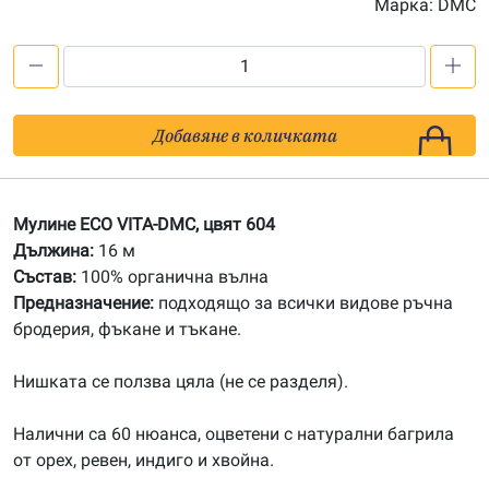
Марка:
DMC
количество
за
604
Добавяне в количката
Органично
мулине
ECO
Мулине ECO VITA-DMC, цвят 604
VITA-
Дължина:
16 м
DMC
Състав:
100% органична вълна
Предназначение:
подходящо за всички видове ръчна
бродерия, фъкане и тъкане.
Нишката се ползва цяла (не се разделя).
Налични са 60 нюанса, оцветени с натурални багрила
от орех, ревен, индиго и хвойна.