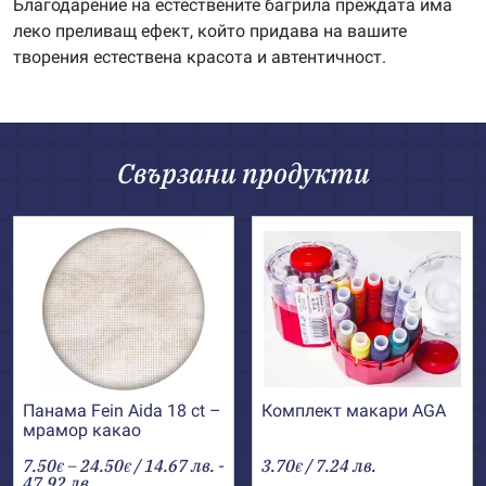
Благодарение на естествените багрила преждата има
леко преливащ ефект, който придава на вашите
творения естествена красота и автентичност.
Свързани продукти
Панама Fein Aida 18 ct –
Комплект макари AGA
мрамор какао
Price
7.50
–
24.50
/ 14.67 лв. -
3.70
/ 7.24 лв.
€
€
€
range:
47.92 лв.