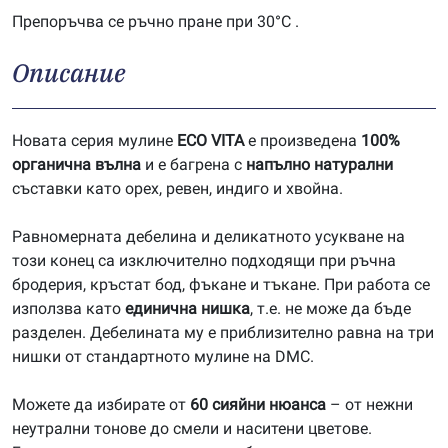
Препоръчва се ръчно пране при 30°C .
Описание
Новата серия мулине
ECO VITA
е произведена
100%
органична вълна
и е багрена с
напълно натурални
съставки като орех, ревен, индиго и хвойна.
Равномерната дебелина и деликатното усукване на
този конец са изключително подходящи при ръчна
бродерия, кръстат бод, фъкане и тъкане. При работа се
използва като
единична нишка
, т.е. не може да бъде
разделен. Дебелината му е приблизително равна на три
нишки от стандартното мулине на DMC.
Можете да избирате от
60 сияйни нюанса
– от нежни
неутрални тонове до смели и наситени цветове.