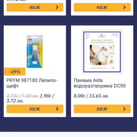
7.50€
виж
виж
through
24.50€
-49%
PRYM 987180 Лепило-
Панама Aida
щифт
водоразтворима DC90
DMC
3.73
/ 7.30 лв.
1.90
/
8.00
/ 15.65 лв.
€
€
€
3.72 лв.
виж
виж