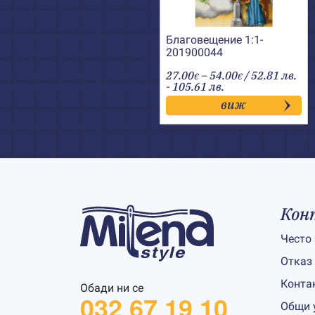
Благовещение 1:1-
201900044
Price
27.00
–
54.00
/ 52.81 лв.
€
€
range:
- 105.61 лв.
27.00€
виж
through
54.00€
Кон
Често
Отказ
Конта
Обади ни се
032 67 19 10
Общи 