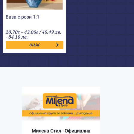
Ваза с рози 1:1
Price
20.70
–
43.00
/ 40.49 лв.
€
€
range:
- 84.10 лв.
20.70€
виж
through
43.00€
Милена Стил - Официална