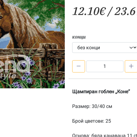
12.10
€
/ 23.6
конци
количество
за
Коне
–
Щампиран гоблен „Коне“
щампа
304076
Размер: 30/40 см
Брой цветове: 25
Основа: бяла канаваца 11 c