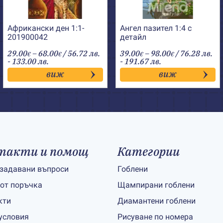
Африкански ден 1:1-
Ангел пазител 1:4 с
201900042
детайл
Price
Price
29.00
–
68.00
/ 56.72 лв.
39.00
–
98.00
/ 76.28 лв.
€
€
€
€
range:
range:
- 133.00 лв.
- 191.67 лв.
29.00€
39.00€
виж
виж
through
through
68.00€
98.00€
такти и помощ
Категории
 задавани въпроси
Гоблени
 от поръчка
Щампирани гоблени
кти
Диамантени гоблени
условия
Рисуване по номера