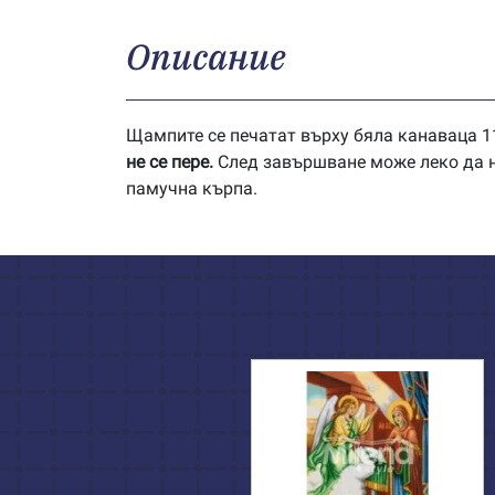
Описание
Щампите се печатат върху бяла канаваца 11
не се пере.
След завършване може леко да на
памучна кърпа.