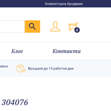
Компютърна бродерия
0
Блог
Контакти
извън
Връщане до 14 работни дни
 304076