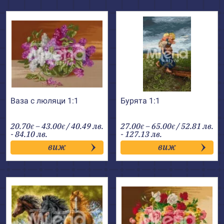
Ваза с люляци 1:1
Бурята 1:1
Price
Price
20.70
–
43.00
/ 40.49 лв.
27.00
–
65.00
/ 52.81 лв.
€
€
€
€
range:
range:
- 84.10 лв.
- 127.13 лв.
20.70€
27.00€
виж
виж
through
through
43.00€
65.00€