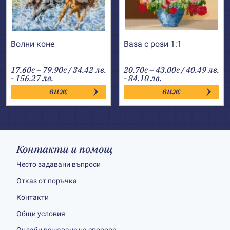
Волни коне
Ваза с рози 1:1
Price
Price
17.60
–
79.90
/ 34.42 лв.
20.70
–
43.00
/ 40.49 лв.
€
€
€
€
range:
range:
- 156.27 лв.
- 84.10 лв.
17.60€
20.70€
виж
виж
through
through
79.90€
43.00€
Контакти и помощ
Често задавани въпроси
Отказ от поръчка
Контакти
Общи условия