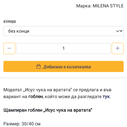
Марка:
MILENA STYLE
конци
количество
за
Исус
Добавяне в количката
чука
на
вратата
Моделът „Исус чука на вратата“ се предлага и във
–
вариант на
гоблен
, който може да разгледате
тук
.
щампа
304007
Щампиран гоблен „Исус чука на вратата“
Размер: 30/40 см