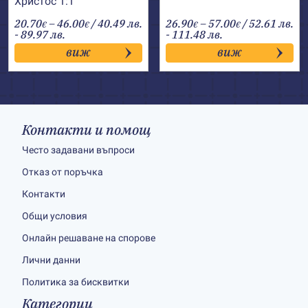
Христос 1:1
Price
Price
20.70
–
46.00
/ 40.49 лв.
26.90
–
57.00
/ 52.61 лв.
€
€
€
€
range:
range:
- 89.97 лв.
- 111.48 лв.
20.70€
26.90€
виж
виж
through
through
46.00€
57.00€
Контакти и помощ
Често задавани въпроси
Отказ от поръчка
Контакти
Общи условия
Онлайн решаване на спорове
Лични данни
Политика за бисквитки
Категории