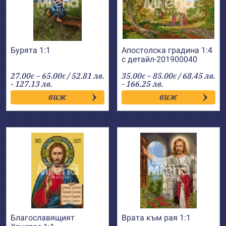
Бурята 1:1
Апостолска градина 1:4
с детайл-201900040
Price
Price
27.00
–
65.00
/ 52.81 лв.
35.00
–
85.00
/ 68.45 лв.
€
€
€
€
range:
range:
- 127.13 лв.
- 166.25 лв.
27.00€
35.00€
виж
виж
through
through
65.00€
85.00€
Благославящият
Врата към рая 1:1