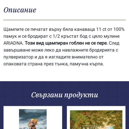
Описание
Щампите се печатат върху бяла канаваца 11 ct от 100%
памук и се бродират с 1/2 кръстат бод с цяло мулине
ARIADNA.
Този вид щампиран гоблен не се пере.
След
завършване може леко да навлажните бродерията с
пулверизатор и да я изгладите внимателно от
опаковата страна през тънка, памучна кърпа.
Свързани продукти