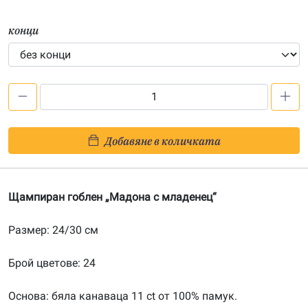
конци
количество
за
Мадона
Добавяне в количката
с
младенец
–
Щампиран гоблен „Мадона с младенец“
щампа
243029
Размер: 24/30 см
Брой цветове: 24
Основа: бяла канаваца 11 ct от 100% памук.