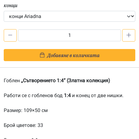
конци
количество
за
Сътворението
Добавяне в количката
1:4-
201900073
Гоблен
„Сътворението 1:4“ (Златна колекция)
Работи се с гобленов бод
1:4
и конец от две нишки.
Размер: 109×50 см
Брой цветове: 33