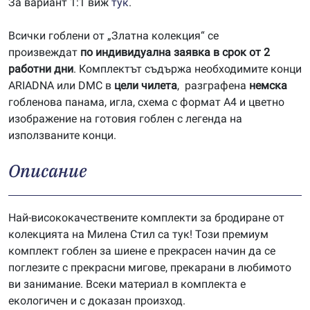
За вариант 1:1 виж
тук
.
Всички гоблени от „Златна колекция“ се
произвеждат
по индивидуална заявка в срок от 2
работни дни
. Комплектът съдържа необходимите конци
ARIADNA или DMC в
цели чилета
, разграфена
немска
гобленова панама, игла, схема с формат А4 и цветно
изображение на готовия гоблен с легенда на
използваните конци.
Описание
Най-висококачествените комплекти за бродиране от
колекцията на Милена Стил са тук! Този премиум
комплект гоблен за шиене е прекрасен начин да се
поглезите с прекрасни мигове, прекарани в любимото
ви занимание. Всеки материал в комплекта е
екологичен и с доказан произход.