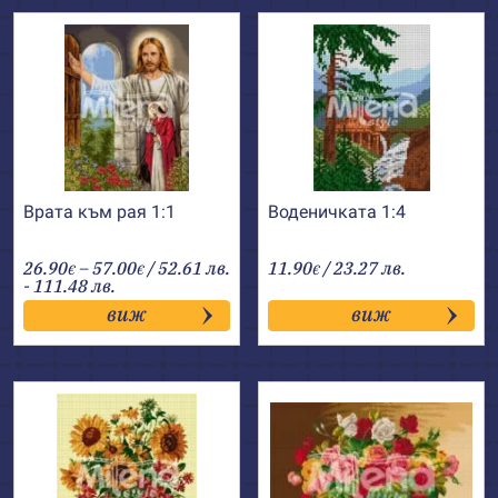
Врата към рая 1:1
Воденичката 1:4
Price
26.90
–
57.00
/ 52.61 лв.
11.90
/ 23.27 лв.
€
€
€
range:
- 111.48 лв.
26.90€
виж
виж
through
57.00€