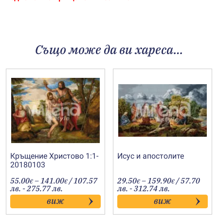
Също може да ви хареса…
Кръщение Христово 1:1-
Исус и апостолите
20180103
Price
Price
55.00
–
141.00
/ 107.57
29.50
–
159.90
/ 57.70
€
€
€
€
range:
range:
лв. - 275.77 лв.
лв. - 312.74 лв.
55.00€
29.50€
виж
виж
through
through
141.00€
159.90€