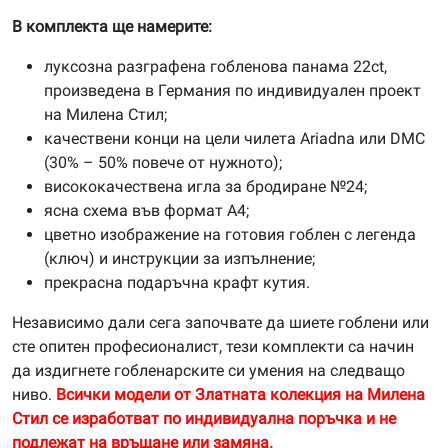
В комплекта ще намерите:
луксозна разграфена гобленова панама 22ct,
произведена в Германия по индивидуален проект
на Милена Стил;
качествени конци на цели чилета Ariadna или DMC
(30% – 50% повече от нужното);
висококачествена игла за бродиране №24;
ясна схема във формат А4;
цветно изображение на готовия гоблен с легенда
(ключ) и инструкции за изпълнение;
прекрасна подаръчна крафт кутия.
Независимо дали сега започвате да шиете гоблени или
сте опитен професионалист, тези комплекти са начин
да издигнете гобленарските си умения на следващо
ниво.
Всички модели от Златната колекция на Милена
Стил се изработват по индивидуална поръчка и не
подлежат на връщане или замяна.