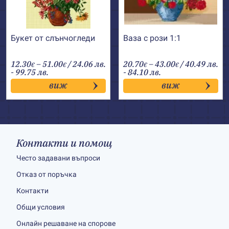
Букет от слънчогледи
Ваза с рози 1:1
Price
Price
12.30
–
51.00
/ 24.06 лв.
20.70
–
43.00
/ 40.49 лв.
€
€
€
€
range:
range:
- 99.75 лв.
- 84.10 лв.
12.30€
20.70€
виж
виж
through
through
51.00€
43.00€
Контакти и помощ
Често задавани въпроси
Отказ от поръчка
Контакти
Общи условия
Онлайн решаване на спорове