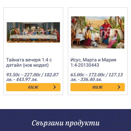
Тайната вечеря 1:4 с
Исус, Марта и Мария
детайл (нов модел)
1:4-20130443
Price
Price
93.50
–
227.00
/ 182.87
65.00
–
172.00
/ 127.13
€
€
€
€
range:
range:
лв. - 443.97 лв.
лв. - 336.40 лв.
93.50€
65.00€
виж
виж
through
through
227.00€
172.00€
Свързани продукти