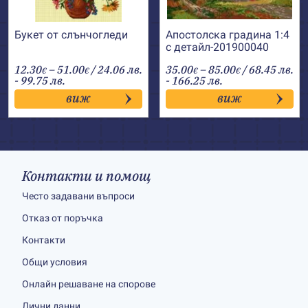
Букет от слънчогледи
Апостолска градина 1:4
с детайл-201900040
Price
Price
12.30
–
51.00
/ 24.06 лв.
35.00
–
85.00
/ 68.45 лв.
€
€
€
€
range:
range:
- 99.75 лв.
- 166.25 лв.
12.30€
35.00€
виж
виж
through
through
51.00€
85.00€
Контакти и помощ
Често задавани въпроси
Отказ от поръчка
Контакти
Общи условия
Онлайн решаване на спорове
Лични данни