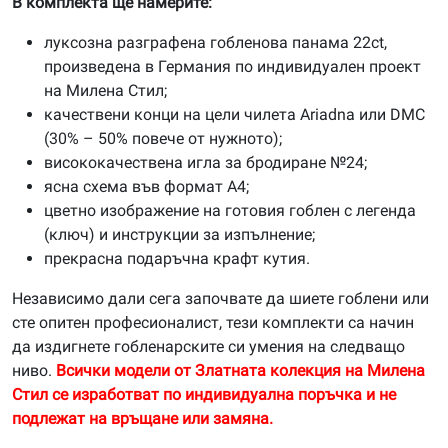
В комплекта ще намерите:
луксозна разграфена гобленова панама 22ct,
произведена в Германия по индивидуален проект
на Милена Стил;
качествени конци на цели чилета Ariadna или DMC
(30% – 50% повече от нужното);
висококачествена игла за бродиране №24;
ясна схема във формат А4;
цветно изображение на готовия гоблен с легенда
(ключ) и инструкции за изпълнение;
прекрасна подаръчна крафт кутия.
Независимо дали сега започвате да шиете гоблени или
сте опитен професионалист, тези комплекти са начин
да издигнете гобленарските си умения на следващо
ниво.
Всички модели от Златната колекция на Милена
Стил се изработват по индивидуална поръчка и не
подлежат на връщане или замяна.