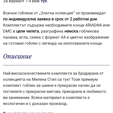
За вариант 1:4 виж
тук
.
Всички гоблени от „Златна колекция“ се произвеждат
по индивидуална заявка в срок от 2 работни дни
.
Комплектът съдържа необходимите конци ARIADNA или
DMC в
цели чилета
, разграфена
немска
гобленова
панама, игла, схема с формат А4 и цветно изображение
на готовия гоблен с легенда на използваните конци.
Описание
Най-висококачествените комплекти за бродиране от
колекцията на Милена Стил са тук! Този премиум
комплект гоблен за шиене е прекрасен начин да се
поглезите с прекрасни мигове, прекарани в любимото
ви занимание. Всеки материал в комплекта е
екологичен и с доказан произход.