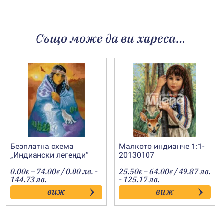
Също може да ви хареса…
Безплатна схема
Малкото индианче 1:1-
„Индиански легенди“
20130107
Price
Price
0.00
–
74.00
/ 0.00 лв. -
25.50
–
64.00
/ 49.87 лв.
€
€
€
€
range:
range:
144.73 лв.
- 125.17 лв.
0.00€
25.50€
виж
виж
through
through
74.00€
64.00€