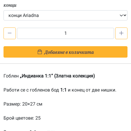
конци
количество
за
Индианка
Добавяне в количката
1:1-
201900054
Гоблен
„Индианка 1:1“ (Златна колекция)
Работи се с гобленов бод
1:1
и конец от две нишки.
Размер: 20×27 см
Брой цветове: 25