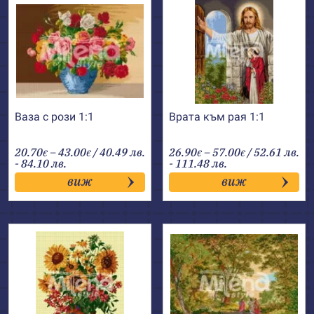
Ваза с рози 1:1
Врата към рая 1:1
Price
Price
20.70
–
43.00
/ 40.49 лв.
26.90
–
57.00
/ 52.61 лв.
€
€
€
€
range:
range:
- 84.10 лв.
- 111.48 лв.
20.70€
26.90€
виж
виж
through
through
43.00€
57.00€