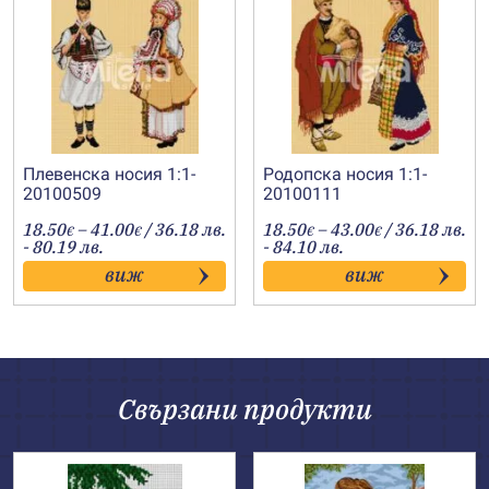
Плевенска носия 1:1-
Родопска носия 1:1-
20100509
20100111
Price
Price
18.50
–
41.00
/ 36.18 лв.
18.50
–
43.00
/ 36.18 лв.
€
€
€
€
range:
range:
- 80.19 лв.
- 84.10 лв.
18.50€
18.50€
виж
виж
through
through
41.00€
43.00€
Свързани продукти