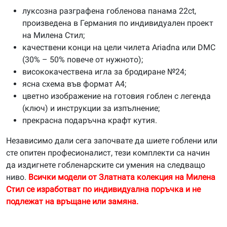
луксозна разграфена гобленова панама 22ct,
произведена в Германия по индивидуален проект
на Милена Стил;
качествени конци на цели чилета Ariadna или DMC
(30% – 50% повече от нужното);
висококачествена игла за бродиране №24;
ясна схема във формат А4;
цветно изображение на готовия гоблен с легенда
(ключ) и инструкции за изпълнение;
прекрасна подаръчна крафт кутия.
Независимо дали сега започвате да шиете гоблени или
сте опитен професионалист, тези комплекти са начин
да издигнете гобленарските си умения на следващо
ниво.
Всички модели от Златната колекция на Милена
Стил се изработват по индивидуална поръчка и не
подлежат на връщане или замяна.