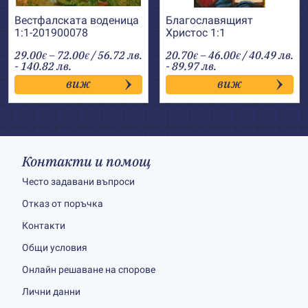
Вестфалската воденица
Благославящият
1:1-201900078
Христос 1:1
Price
Price
29.00
–
72.00
/ 56.72 лв.
20.70
–
46.00
/ 40.49 лв.
€
€
€
€
range:
range:
- 140.82 лв.
- 89.97 лв.
29.00€
20.70€
виж
виж
through
through
72.00€
46.00€
Контакти и помощ
Често задавани въпроси
Отказ от поръчка
Контакти
Общи условия
Онлайн решаване на спорове
Лични данни