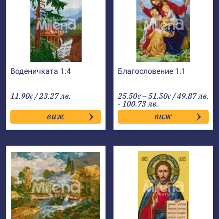
Воденичката 1:4
Благословение 1:1
Price
11.90
/ 23.27 лв.
25.50
–
51.50
/ 49.87 лв.
€
€
€
range:
- 100.73 лв.
25.50€
виж
виж
through
51.50€