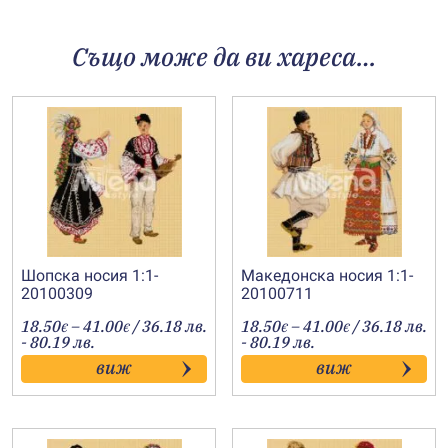
Също може да ви хареса…
Шопска носия 1:1-
Македонска носия 1:1-
20100309
20100711
Price
Price
18.50
–
41.00
/ 36.18 лв.
18.50
–
41.00
/ 36.18 лв.
€
€
€
€
range:
range:
- 80.19 лв.
- 80.19 лв.
18.50€
18.50€
виж
виж
through
through
41.00€
41.00€