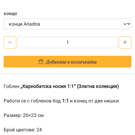
конци
количество
за
Карнобатска
Добавяне в количката
носия
1:1-
20100911
Гоблен
„Карнобатска носия 1:1“ (Златна колекция)
Работи се с гобленов бод
1:1
и конец от две нишки.
Размер: 20×23 см
Брой цветове: 24