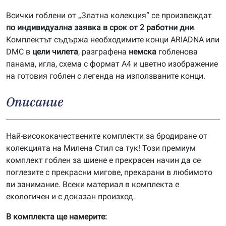
Всички гоблени от „Златна колекция“ се произвеждат
по индивидуална заявка в срок от 2 работни дни
.
Комплектът съдържа необходимите конци ARIADNA или
DMC в
цели чилета
, разграфена
немска
гобленова
панама, игла, схема с формат А4 и цветно изображение
на готовия гоблен с легенда на използваните конци.
Описание
Най-висококачествените комплекти за бродиране от
колекцията на Милена Стил са тук! Този премиум
комплект гоблен за шиене е прекрасен начин да се
поглезите с прекрасни мигове, прекарани в любимото
ви занимание. Всеки материал в комплекта е
екологичен и с доказан произход.
В комплекта ще намерите: