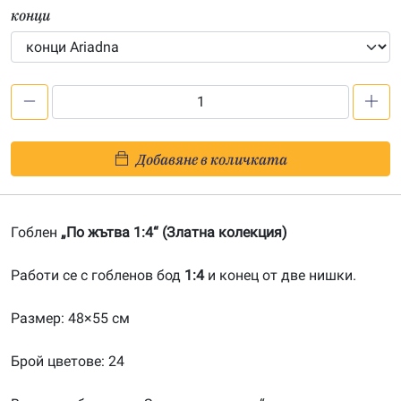
конци
количество
за
По
Добавяне в количката
жътва
1:4-
20070203
Гоблен
„По жътва 1:4“ (Златна колекция)
Работи се с гобленов бод
1:4
и конец от две нишки.
Размер: 48×55 см
Брой цветове: 24