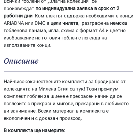
Всички гоблени от „Златна колекция“ се
произвеждат
по индивидуална заявка в срок от 2
работни дни
. Комплектът съдържа необходимите конци
ARIADNA или DMC в
цели чилета
, разграфена
немска
гобленова панама, игла, схема с формат А4 и цветно
изображение на готовия гоблен с легенда на
използваните конци.
Описание
Най-висококачествените комплекти за бродиране от
колекцията на Милена Стил са тук! Този премиум
комплект гоблен за шиене е прекрасен начин да се
поглезите с прекрасни мигове, прекарани в любимото
ви занимание. Всеки материал в комплекта е
екологичен и с доказан произход.
В комплекта ще намерите: