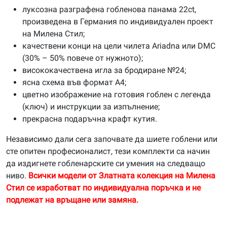
луксозна разграфена гобленова панама 22ct,
произведена в Германия по индивидуален проект
на Милена Стил;
качествени конци на цели чилета Ariadna или DMC
(30% – 50% повече от нужното);
висококачествена игла за бродиране №24;
ясна схема във формат А4;
цветно изображение на готовия гоблен с легенда
(ключ) и инструкции за изпълнение;
прекрасна подаръчна крафт кутия.
Независимо дали сега започвате да шиете гоблени или
сте опитен професионалист, тези комплекти са начин
да издигнете гобленарските си умения на следващо
ниво.
Всички модели от Златната колекция на Милена
Стил се изработват по индивидуална поръчка и не
подлежат на връщане или замяна.