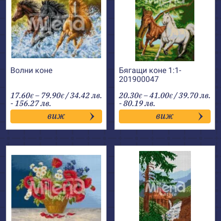
Волни коне
Бягащи коне 1:1-
201900047
Price
Price
17.60
–
79.90
/ 34.42 лв.
20.30
–
41.00
/ 39.70 лв.
€
€
€
€
range:
range:
- 156.27 лв.
- 80.19 лв.
17.60€
20.30€
виж
виж
through
through
79.90€
41.00€