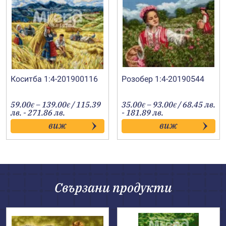
Коситба 1:4-201900116
Розобер 1:4-20190544
Price
Price
59.00
–
139.00
/ 115.39
35.00
–
93.00
/ 68.45 лв.
€
€
€
€
range:
range:
лв. - 271.86 лв.
- 181.89 лв.
59.00€
35.00€
виж
виж
through
through
139.00€
93.00€
Свързани продукти