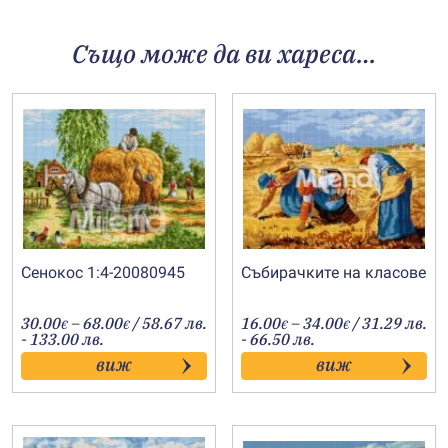
Също може да ви хареса…
Сенокос 1:4-20080945
Събирачките на класове
Price
Price
30.00
–
68.00
/ 58.67 лв.
16.00
–
34.00
/ 31.29 лв.
€
€
€
€
range:
range:
- 133.00 лв.
- 66.50 лв.
30.00€
16.00€
виж
виж
through
through
68.00€
34.00€