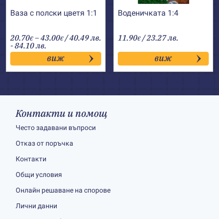
Ваза с полски цветя 1:1
Воденичката 1:4
Price
20.70
–
43.00
/ 40.49 лв.
11.90
/ 23.27 лв.
€
€
€
range:
- 84.10 лв.
20.70€
виж
виж
through
43.00€
Контакти и помощ
Често задавани въпроси
Отказ от поръчка
Контакти
Общи условия
Онлайн решаване на спорове
Лични данни