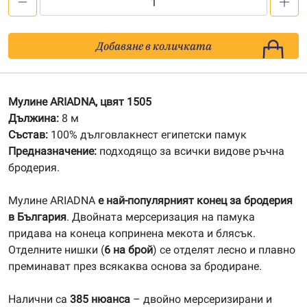
количество
за
1505
Добавяне в количката
Мулине
АRIADNA
Мулине ARIADNA, цвят 1505
Дължина:
8 м
Състав:
100% дълговлакнест египетски памук
Предназначение:
подходящо за всички видове ръчна
бродерия.
Мулине ARIADNA
е най-популярният конец за бродерия
в България
. Двойната мерсеризация на памука
придава на конеца копринена мекота и блясък.
Отделните нишки (
6 на брой
) се отделят лесно и плавно
преминават през всякаква основа за бродиране.
Налични са
385 нюанса
– двойно мерсеризирани и