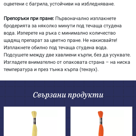
оцветени с багрила, устойчиви на избледняване.
Препоръки при пране:
Първоначално изплакнете
бродерията за няколко минути под течаща студена
вода. Изперете на ръка с минимално количество
щадящ препарат за цветно пране. Не накисвайте!
Изплакнете обилно под течаща студена вода.
Подсушете между две хавлиени кърпи, без да усуквате.
Изгладете внимателно от опаковата страна – на ниска
температура и през тънка кърпа (тензух).
Свързани продукти