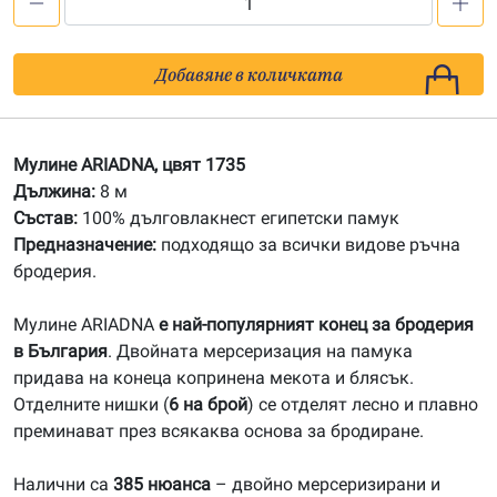
количество
за
1735
Добавяне в количката
Мулине
АRIADNA
Мулине ARIADNA, цвят 1735
Дължина:
8 м
Състав:
100% дълговлакнест египетски памук
Предназначение:
подходящо за всички видове ръчна
бродерия.
Мулине ARIADNA
е най-популярният конец за бродерия
в България
. Двойната мерсеризация на памука
придава на конеца копринена мекота и блясък.
Отделните нишки (
6 на брой
) се отделят лесно и плавно
преминават през всякаква основа за бродиране.
Налични са
385 нюанса
– двойно мерсеризирани и