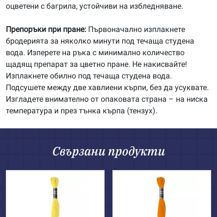
оцветени с багрила, устойчиви на избледняване.
Препоръки при пране:
Първоначално изплакнете
бродерията за няколко минути под течаща студена
вода. Изперете на ръка с минимално количество
щадящ препарат за цветно пране. Не накисвайте!
Изплакнете обилно под течаща студена вода.
Подсушете между две хавлиени кърпи, без да усуквате.
Изгладете внимателно от опаковата страна – на ниска
температура и през тънка кърпа (тензух).
Свързани продукти