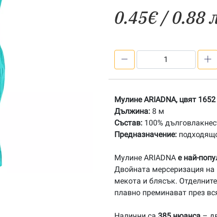
0.45
€
/ 0.88 
количество
за
1652
Мулине
Мулине ARIADNA, цвят 1652
АRIADNA
Дължина:
8 м
Състав:
100% дълговлакнест
Предназначение:
подходящо
Мулине ARIADNA
е най-поп
Двойната мерсеризация на 
мекота и блясък. Отделните
плавно преминават през вс
Налични са
385 нюанса
– дв