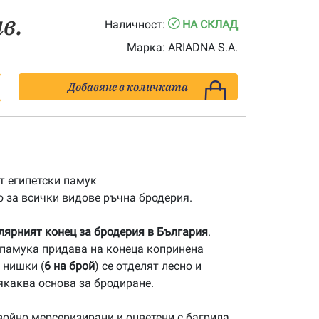
лв.
Наличност:
НА СКЛАД
Марка:
ARIADNA S.A.
Добавяне в количката
 египетски памук
 за всички видове ръчна бродерия.
улярният конец за бродерия в България
.
памука придава на конеца копринена
 нишки (
6 на брой
) се отделят лесно и
якаква основа за бродиране.
ойно мерсеризирани и оцветени с багрила,