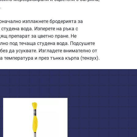
.
начално изплакнете бродерията за
студена вода. Изперете на ръка с
щ препарат за цветно пране. Не
илно под течаща студена вода. Подсушете
без да усуквате. Изгладете внимателно от
а температура и през тънка кърпа (тензух).