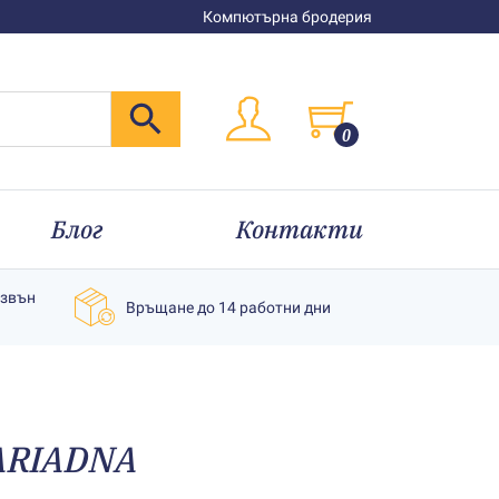
Компютърна бродерия
0
Блог
Контакти
извън
Връщане до 14 работни дни
 АRIADNA