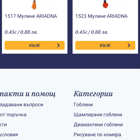
1517 Мулине АRIADNA
1523 Мулине АRIADNA
0.45
/ 0.88 лв.
0.45
/ 0.88 лв.
€
€
виж
виж
такти и помощ
Категории
 задавани въпроси
Гоблени
 от поръчка
Щампирани гоблени
кти
Диамантени гоблени
условия
Рисуване по номера