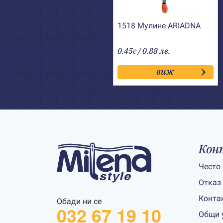
1518 Мулине АRIADNA
0.45
/ 0.88 лв.
€
виж
Кон
Често
Отказ
Конта
Обади ни се
032 67 19 10
Общи 