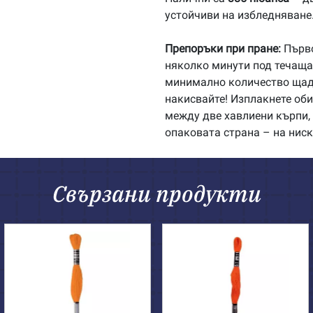
устойчиви на избледняване
Препоръки при пране:
Първо
няколко минути под течаща 
минимално количество щадя
накисвайте! Изплакнете об
между две хавлиени кърпи, 
опаковата страна – на ниск
Свързани продукти