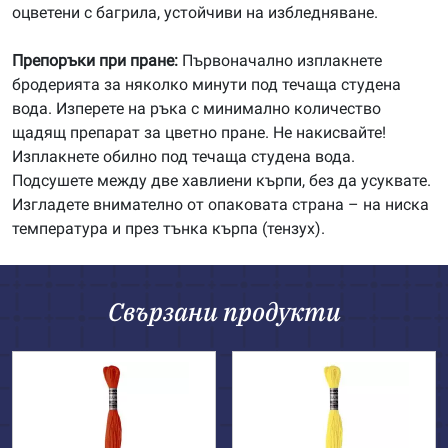
оцветени с багрила, устойчиви на избледняване.
Препоръки при пране:
Първоначално изплакнете
бродерията за няколко минути под течаща студена
вода. Изперете на ръка с минимално количество
щадящ препарат за цветно пране. Не накисвайте!
Изплакнете обилно под течаща студена вода.
Подсушете между две хавлиени кърпи, без да усуквате.
Изгладете внимателно от опаковата страна – на ниска
температура и през тънка кърпа (тензух).
Свързани продукти