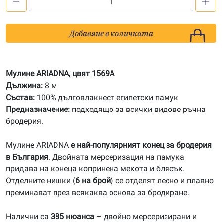
количество
за
1569A
Добавяне в количката
Мулине
АRIADNA
Мулине ARIADNA, цвят 1569A
Дължина:
8 м
Състав:
100% дълговлакнест египетски памук
Предназначение:
подходящо за всички видове ръчна
бродерия.
Мулине ARIADNA
е най-популярният конец за бродерия
в България
. Двойната мерсеризация на памука
придава на конеца копринена мекота и блясък.
Отделните нишки (
6 на брой
) се отделят лесно и плавно
преминават през всякаква основа за бродиране.
Налични са
385 нюанса
– двойно мерсеризирани и