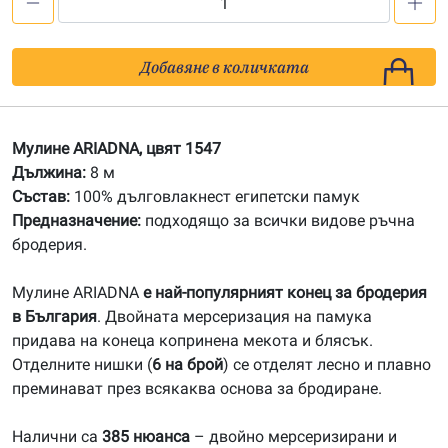
количество
за
1547
Добавяне в количката
Мулине
АRIADNA
Мулине ARIADNA, цвят 1547
Дължина:
8 м
Състав:
100% дълговлакнест египетски памук
Предназначение:
подходящо за всички видове ръчна
бродерия.
Мулине ARIADNA
е най-популярният конец за бродерия
в България
. Двойната мерсеризация на памука
придава на конеца копринена мекота и блясък.
Отделните нишки (
6 на брой
) се отделят лесно и плавно
преминават през всякаква основа за бродиране.
Налични са
385 нюанса
– двойно мерсеризирани и