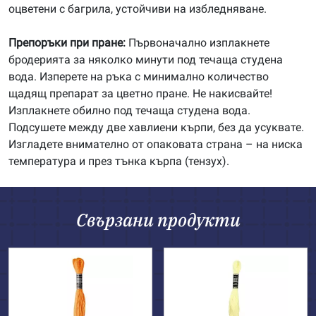
оцветени с багрила, устойчиви на избледняване.
Препоръки при пране:
Първоначално изплакнете
бродерията за няколко минути под течаща студена
вода. Изперете на ръка с минимално количество
щадящ препарат за цветно пране. Не накисвайте!
Изплакнете обилно под течаща студена вода.
Подсушете между две хавлиени кърпи, без да усуквате.
Изгладете внимателно от опаковата страна – на ниска
температура и през тънка кърпа (тензух).
Свързани продукти