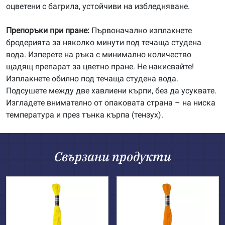
оцветени с багрила, устойчиви на избледняване.
Препоръки при пране:
Първоначално изплакнете
бродерията за няколко минути под течаща студена
вода. Изперете на ръка с минимално количество
щадящ препарат за цветно пране. Не накисвайте!
Изплакнете обилно под течаща студена вода.
Подсушете между две хавлиени кърпи, без да усуквате.
Изгладете внимателно от опаковата страна – на ниска
температура и през тънка кърпа (тензух).
Свързани продукти