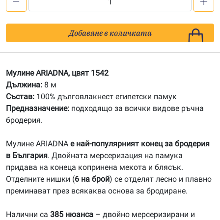
количество
за
1542
Добавяне в количката
Мулине
АRIADNA
Мулине ARIADNA, цвят 1542
Дължина:
8 м
Състав:
100% дълговлакнест египетски памук
Предназначение:
подходящо за всички видове ръчна
бродерия.
Мулине ARIADNA
е най-популярният конец за бродерия
в България
. Двойната мерсеризация на памука
придава на конеца копринена мекота и блясък.
Отделните нишки (
6 на брой
) се отделят лесно и плавно
преминават през всякаква основа за бродиране.
Налични са
385 нюанса
– двойно мерсеризирани и