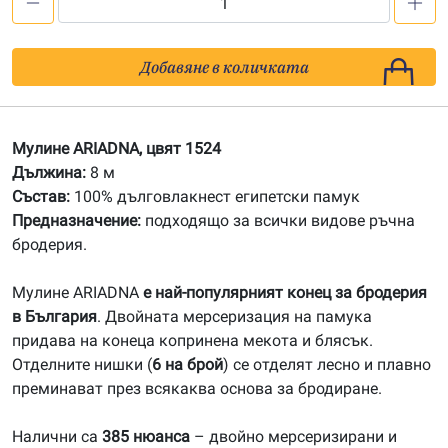
количество
за
1524
Добавяне в количката
Мулине
АRIADNA
Мулине ARIADNA, цвят 1524
Дължина:
8 м
Състав:
100% дълговлакнест египетски памук
Предназначение:
подходящо за всички видове ръчна
бродерия.
Мулине ARIADNA
е най-популярният конец за бродерия
в България
. Двойната мерсеризация на памука
придава на конеца копринена мекота и блясък.
Отделните нишки (
6 на брой
) се отделят лесно и плавно
преминават през всякаква основа за бродиране.
Налични са
385 нюанса
– двойно мерсеризирани и