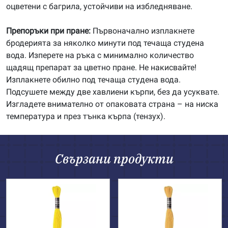
оцветени с багрила, устойчиви на избледняване.
Препоръки при пране:
Първоначално изплакнете
бродерията за няколко минути под течаща студена
вода. Изперете на ръка с минимално количество
щадящ препарат за цветно пране. Не накисвайте!
Изплакнете обилно под течаща студена вода.
Подсушете между две хавлиени кърпи, без да усуквате.
Изгладете внимателно от опаковата страна – на ниска
температура и през тънка кърпа (тензух).
Свързани продукти