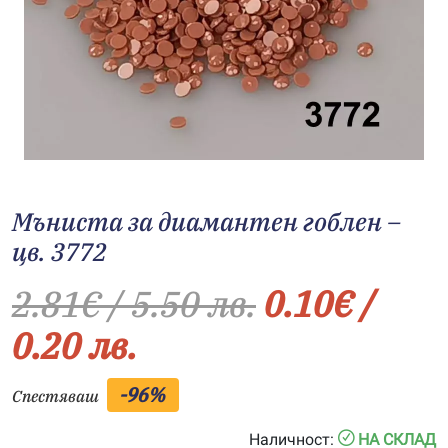
Мъниста за диамантен гоблен –
цв. 3772
2.81
€
/ 5.50 лв.
0.10
€
/
0.20 лв.
-96%
Спестяваш
Наличност:
НА СКЛАД