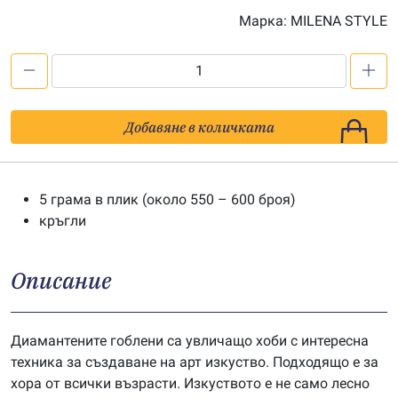
Марка:
MILENA STYLE
количество
за
Мъниста
Добавяне в количката
за
диамантен
гоблен
5 грама в плик (около 550 – 600 броя)
-
кръгли
цв.
3772
Описание
Диамантените гоблени са увличащо хоби с интересна
техника за създаване на арт изкуство. Подходящо е за
хора от всички възрасти. Изкуството е не само лесно