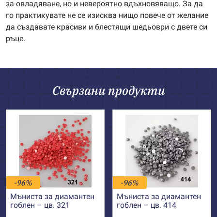
за овладяване, но и невероятно вдъхновяващо. За да
го практикувате не се изисква нищо повече от желание
да създавате красиви и блестящи шедьоври с двете си
ръце.
Свързани продукти
-96%
-96%
Мъниста за диамантен
Мъниста за диамантен
гоблен – цв. 321
гоблен – цв. 414