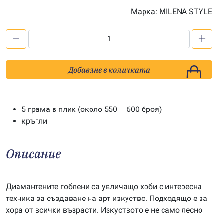
Марка:
MILENA STYLE
количество
за
Мъниста
Добавяне в количката
за
диамантен
гоблен
5 грама в плик (около 550 – 600 броя)
-
кръгли
цв.
3771
Описание
Диамантените гоблени са увличащо хоби с интересна
техника за създаване на арт изкуство. Подходящо е за
хора от всички възрасти. Изкуството е не само лесно