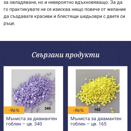
за овладяване, но и невероятно вдъхновяващо. За да
го практикувате не се изисква нищо повече от желание
да създавате красиви и блестящи шедьоври с двете си
ръце.
Свързани продукти
-96%
-96%
Мъниста за диамантен
Мъниста за диамантен
гоблен – цв. 340
гоблен – цв. 165