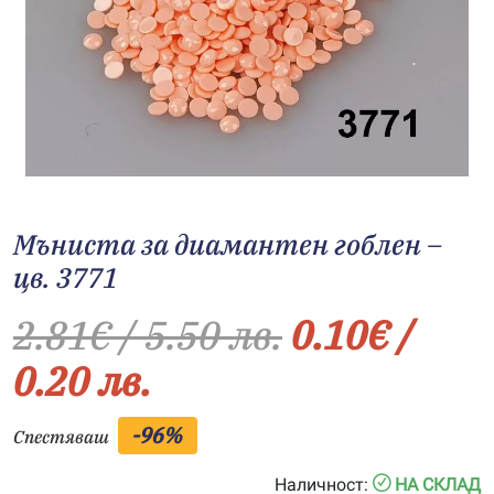
Мъниста за диамантен гоблен –
цв. 3771
2.81
€
/ 5.50 лв.
0.10
€
/
0.20 лв.
-96%
Спестяваш
Наличност:
НА СКЛАД