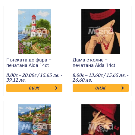
Пътеката до фара –
Дама с колие –
печатана Aida 14ct
печатана Aida 14ct
AB025
AB024
Price
Price
8.00
–
20.00
/ 15.65 лв. -
8.00
–
13.60
/ 15.65 лв. -
€
€
€
€
range:
range:
39.12 лв.
26.60 лв.
8.00€
8.00€
виж
виж
through
through
20.00€
13.60€