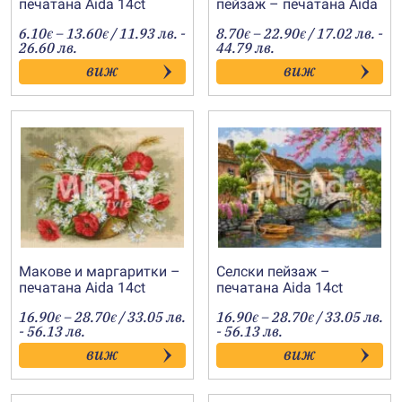
печатана Aida 14ct
пейзаж – печатана Aida
AB018
14ct AD020
Price
Price
6.10
–
13.60
/ 11.93 лв. -
8.70
–
22.90
/ 17.02 лв. -
€
€
€
€
range:
range:
26.60 лв.
44.79 лв.
6.10€
8.70€
виж
виж
through
through
13.60€
22.90€
Макове и маргаритки –
Селски пейзаж –
печатана Aida 14ct
печатана Aida 14ct
AD019
AD018
Price
Price
16.90
–
28.70
/ 33.05 лв.
16.90
–
28.70
/ 33.05 лв.
€
€
€
€
range:
range:
- 56.13 лв.
- 56.13 лв.
16.90€
16.90€
виж
виж
through
through
28.70€
28.70€