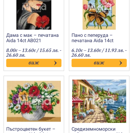
Дама с мак – печатана
Пано с пеперуда –
Aida 14ct AB021
печатана Aida 14ct
AB019
Price
Price
8.00
–
13.60
/ 15.65 лв. -
6.10
–
13.60
/ 11.93 лв. -
€
€
€
€
range:
range:
26.60 лв.
26.60 лв.
8.00€
6.10€
виж
виж
through
through
13.60€
13.60€
Пъстроцветен букет –
Средиземноморски