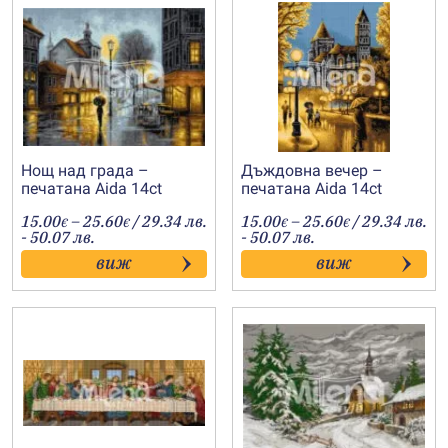
Нощ над града –
Дъждовна вечер –
печатана Aida 14ct
печатана Aida 14ct
AF012
AF011
Price
Price
15.00
–
25.60
/ 29.34 лв.
15.00
–
25.60
/ 29.34 лв.
€
€
€
€
range:
range:
- 50.07 лв.
- 50.07 лв.
15.00€
15.00€
виж
виж
through
through
25.60€
25.60€