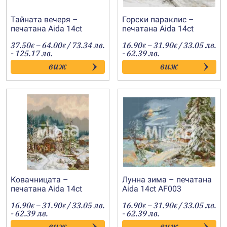
Тайната вечеря –
Горски параклис –
печатана Aida 14ct
печатана Aida 14ct
AF007
AF005
Price
Price
37.50
–
64.00
/ 73.34 лв.
16.90
–
31.90
/ 33.05 лв.
€
€
€
€
range:
range:
- 125.17 лв.
- 62.39 лв.
37.50€
16.90€
виж
виж
through
through
64.00€
31.90€
Ковачницата –
Лунна зима – печатана
печатана Aida 14ct
Aida 14ct AF003
AF004
Price
Price
16.90
–
31.90
/ 33.05 лв.
16.90
–
31.90
/ 33.05 лв.
€
€
€
€
range:
range:
- 62.39 лв.
- 62.39 лв.
16.90€
16.90€
виж
виж