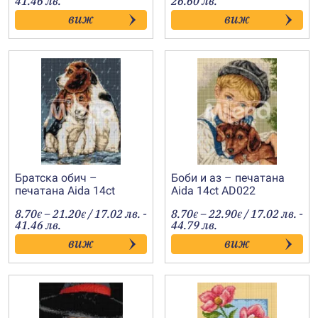
41.46 лв.
26.60 лв.
8.70€
8.70€
виж
виж
through
through
21.20€
13.60€
Братска обич –
Боби и аз – печатана
печатана Aida 14ct
Aida 14ct AD022
AD023
Price
Price
8.70
–
21.20
/ 17.02 лв. -
8.70
–
22.90
/ 17.02 лв. -
€
€
€
€
range:
range:
41.46 лв.
44.79 лв.
8.70€
8.70€
виж
виж
through
through
21.20€
22.90€