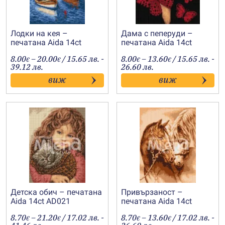
Лодки на кея –
Дама с пеперуди –
печатана Aida 14ct
печатана Aida 14ct
AB026
AB023
Price
Price
8.00
–
20.00
/ 15.65 лв. -
8.00
–
13.60
/ 15.65 лв. -
€
€
€
€
range:
range:
39.12 лв.
26.60 лв.
8.00€
8.00€
виж
виж
through
through
20.00€
13.60€
Детска обич – печатана
Привързаност –
Aida 14ct AD021
печатана Aida 14ct
AD024
Price
Price
8.70
–
21.20
/ 17.02 лв. -
8.70
–
13.60
/ 17.02 лв. -
€
€
€
€
range:
range: