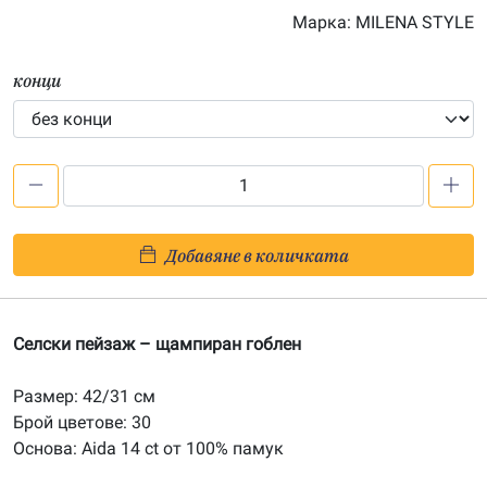
Марка:
MILENA STYLE
конци
количество
за
Селски
Добавяне в количката
пейзаж
-
печатана
Селски пейзаж – щампиран гоблен
Aida
14ct
Размер: 42/31 см
AD018
Брой цветове: 30
Основа: Aida 14 ct от 100% памук