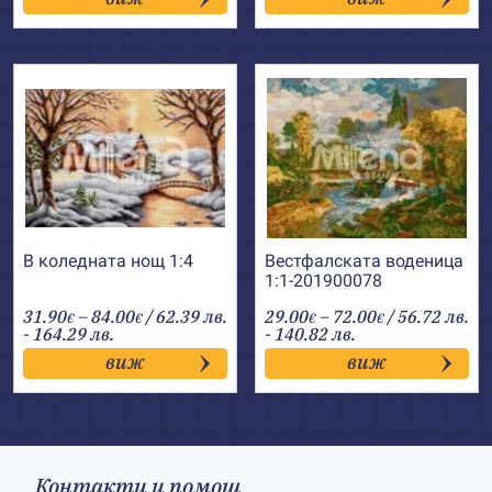
through
through
46.00€
41.00€
В коледната нощ 1:4
Вестфалската воденица
1:1-201900078
Price
Price
31.90
–
84.00
/ 62.39 лв.
29.00
–
72.00
/ 56.72 лв.
€
€
€
€
range:
range:
- 164.29 лв.
- 140.82 лв.
31.90€
29.00€
виж
виж
through
through
84.00€
72.00€
Контакти и помощ