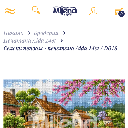
0
Начало
Бродерия
Печатана Aida 14ct
Селски пейзаж - печатана Aida 14ct AD018