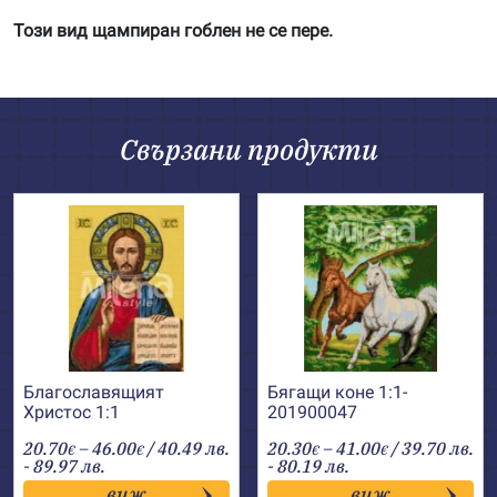
Този вид щампиран гоблен не се пере.
Свързани продукти
Благославящият
Бягащи коне 1:1-
Христос 1:1
201900047
Price
Price
20.70
–
46.00
/ 40.49 лв.
20.30
–
41.00
/ 39.70 лв.
€
€
€
€
range:
range:
- 89.97 лв.
- 80.19 лв.
20.70€
20.30€
виж
виж