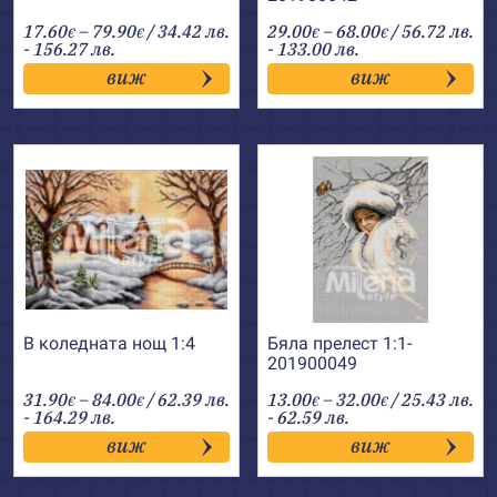
Price
Price
17.60
–
79.90
/ 34.42 лв.
29.00
–
68.00
/ 56.72 лв.
€
€
€
€
range:
range:
- 156.27 лв.
- 133.00 лв.
17.60€
29.00€
виж
виж
through
through
79.90€
68.00€
В коледната нощ 1:4
Бяла прелест 1:1-
201900049
Price
Price
31.90
–
84.00
/ 62.39 лв.
13.00
–
32.00
/ 25.43 лв.
€
€
€
€
range:
range:
- 164.29 лв.
- 62.59 лв.
31.90€
13.00€
виж
виж
through
through
84.00€
32.00€