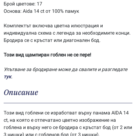
Брой цветове: 17
Основа: Aida 14 ct от 100% памук
Комплектът включва цветна илюстрация и
индивидуална схема с легенда за необходимите конци.
Бродира се с кръстат или диагонален бод.
Този вид щампиран гоблен не се пере!
Упътване за бродиране може да свалите и разгледате
тук
.
Описание
Този вид гоблени се изработват върху панама AIDA 14
ct, на която е отпечатано цветно изображение на
гоблена и върху него се бродира с кръстат бод (от 2 или
3 нишки) или с гобленов бод (от 3 нишки).