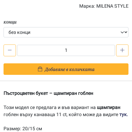
Марка:
MILENA STYLE
конци
количество
за
Пъстроцветен
Добавяне в количката
букет
-
печатана
Пъстроцветен букет – щампиран гоблен
Aida
14ct
Този модел се предлага и във вариант на
щампиран
AB018
гоблен върху канаваца 11 ct, който може да видите
тук.
Размер: 20/15 см