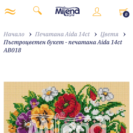
0
Начало
Печатана Aida 14ct
Цветя
Пъстроцветен букет - печатана Aida 14ct
AB018