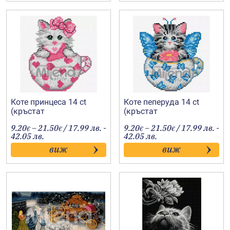
Коте принцеса 14 ct
Коте пеперуда 14 ct
(кръстат
(кръстат
бод)-202400150
бод)-202400149
Price
Price
9.20
–
21.50
/ 17.99 лв. -
9.20
–
21.50
/ 17.99 лв. -
€
€
€
€
range:
range:
42.05 лв.
42.05 лв.
9.20€
9.20€
виж
виж
through
through
21.50€
21.50€