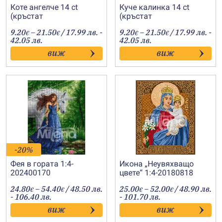
Коте ангелче 14 ct
Куче калинка 14 ct
(кръстат
(кръстат
бод)-202400142
бод)-202400156
Price
Price
9.20
–
21.50
/ 17.99 лв. -
9.20
–
21.50
/ 17.99 лв. -
€
€
€
€
range:
range:
42.05 лв.
42.05 лв.
9.20€
9.20€
виж
виж
through
through
21.50€
21.50€
-20%
Фея в гората 1:4-
Икона „Неувяхващо
202400170
цвете“ 1:4-20180818
Price
Price
24.80
–
54.40
/ 48.50 лв.
25.00
–
52.00
/ 48.90 лв.
€
€
€
€
range:
range:
- 106.40 лв.
- 101.70 лв.
24.80€
25.00€
виж
виж
through
through
54.40€
52.00€