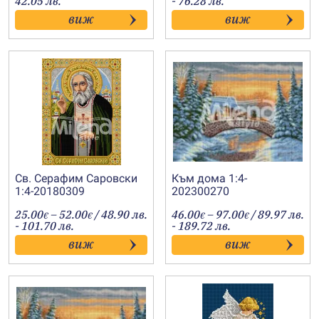
42.05 лв.
- 76.28 лв.
9.20€
18.50€
виж
виж
through
through
21.50€
39.00€
Св. Серафим Саровски
Към дома 1:4-
1:4-20180309
202300270
Price
Price
25.00
–
52.00
/ 48.90 лв.
46.00
–
97.00
/ 89.97 лв.
€
€
€
€
range:
range:
- 101.70 лв.
- 189.72 лв.
25.00€
46.00€
виж
виж
through
through
52.00€
97.00€