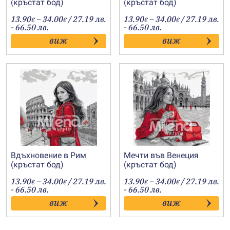
(кръстат бод)
(кръстат бод)
Price
Price
13.90
–
34.00
/ 27.19 лв.
13.90
–
34.00
/ 27.19 лв.
€
€
€
€
range:
range:
- 66.50 лв.
- 66.50 лв.
13.90€
13.90€
виж
виж
through
through
34.00€
34.00€
Вдъхновение в Рим
Мечти във Венеция
(кръстат бод)
(кръстат бод)
Price
Price
13.90
–
34.00
/ 27.19 лв.
13.90
–
34.00
/ 27.19 лв.
€
€
€
€
range:
range:
- 66.50 лв.
- 66.50 лв.
13.90€
13.90€
виж
виж
through
through
34.00€
34.00€