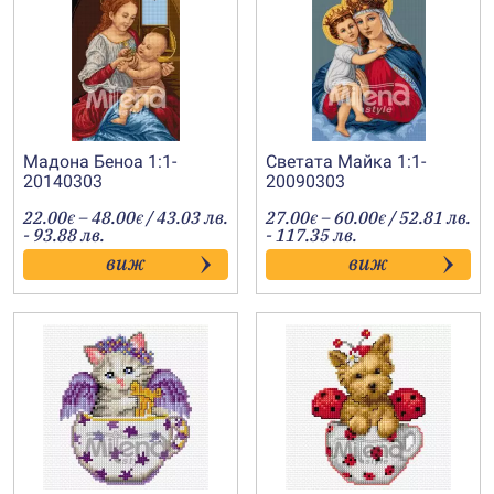
Мадона Беноа 1:1-
Светата Майка 1:1-
20140303
20090303
Price
Price
22.00
–
48.00
/ 43.03 лв.
27.00
–
60.00
/ 52.81 лв.
€
€
€
€
range:
range:
- 93.88 лв.
- 117.35 лв.
22.00€
27.00€
виж
виж
through
through
48.00€
60.00€