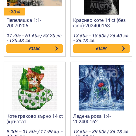
-20%
Пепеляшка 1:1-
Красиво коте 14 ct (без
20070206
фон)-202400163
Price
Price
27.20
–
61.60
/ 53.20 лв.
13.50
–
18.50
/ 26.40 лв.
€
€
€
€
range:
range:
- 120.48 лв.
- 36.18 лв.
27.20€
13.50€
виж
виж
through
through
61.60€
18.50€
Коте грахово зърно 14 ct
Ледена роза 1:4-
(кръстат
202400162
бод)-202400143
Price
Price
9.20
–
21.50
/ 17.99 лв. -
18.50
–
39.00
/ 36.18 лв.
€
€
€
€
range:
range: