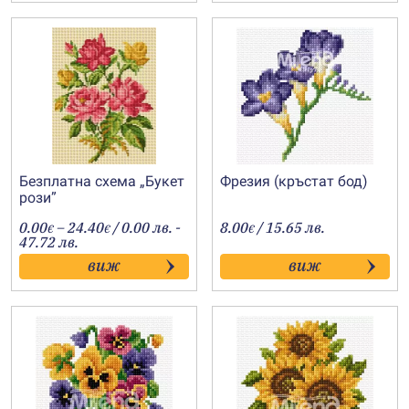
Безплатна схема „Букет
Фрезия (кръстат бод)
рози”
Price
0.00
–
24.40
/ 0.00 лв. -
8.00
/ 15.65 лв.
€
€
€
range:
47.72 лв.
0.00€
виж
виж
through
24.40€