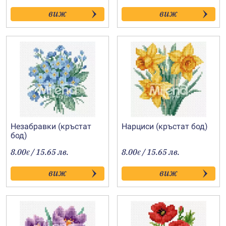
виж
виж
Незабравки (кръстат
Нарциси (кръстат бод)
бод)
8.00
/ 15.65 лв.
8.00
/ 15.65 лв.
€
€
виж
виж