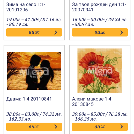
Зима на село 1:1-
За твоя рожден ден 1:1-
20101206
20070941
Price
Price
19.00
–
41.00
/ 37.16 лв.
15.00
–
30.00
/ 29.34 лв.
€
€
€
€
range:
range:
- 80.19 лв.
- 58.67 лв.
19.00€
15.00€
виж
виж
through
through
41.00€
30.00€
Двама 1:4-20110841
Алени макове 1:4-
20130845
Price
Price
38.00
–
83.00
/ 74.32 лв.
39.00
–
85.00
/ 76.28 лв.
€
€
€
€
range:
range:
- 162.33 лв.
- 166.25 лв.
38.00€
39.00€
виж
виж
through
through
83.00€
85.00€