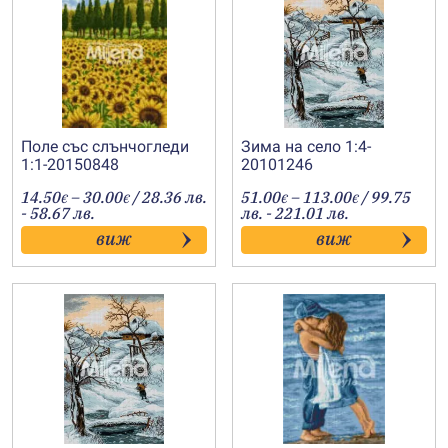
Поле със слънчогледи
Зима на село 1:4-
1:1-20150848
20101246
Price
Price
14.50
–
30.00
/ 28.36 лв.
51.00
–
113.00
/ 99.75
€
€
€
€
range:
range:
- 58.67 лв.
лв. - 221.01 лв.
14.50€
51.00€
виж
виж
through
through
30.00€
113.00€