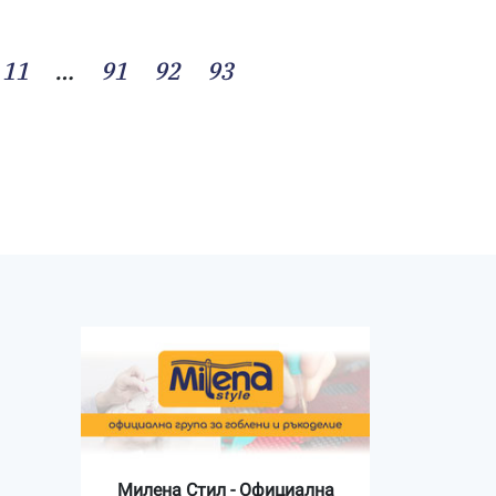
11
…
91
92
93
Милена Стил - Официална