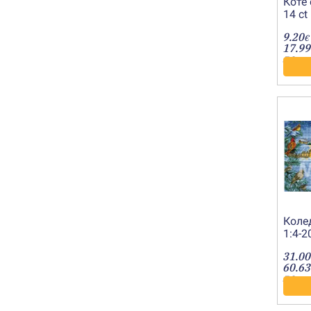
Коте
14 ct
бод)
9.20
€
17.99
лв.
Коле
1:4-
31.00
60.63
лв.