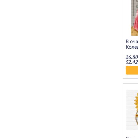
В оч
Колед
2010
26.80
52.42
лв.