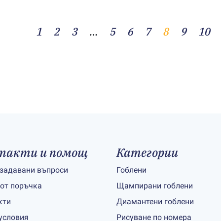
1
2
3
…
5
6
7
8
9
10
такти и помощ
Категории
 задавани въпроси
Гоблени
 от поръчка
Щампирани гоблени
кти
Диамантени гоблени
условия
Рисуване по номера