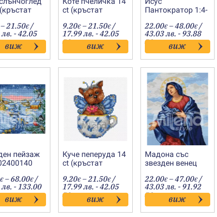
 слънчоглед
Коте пчеличка 14
Исус
 (кръстат
ct (кръстат
Пантократор 1:4-
-202400153
бод)-202400151
202400137
Price
Price
Price
–
21.50
/
9.20
–
21.50
/
22.00
–
48.00
/
€
€
€
€
€
range:
range:
range
 лв. - 42.05
17.99 лв. - 42.05
43.03 лв. - 93.88
9.20€
9.20€
22.00
лв.
лв.
виж
виж
виж
through
through
throu
21.50€
21.50€
48.00
ден пейзаж
Куче пеперуда 14
Мадона със
202400140
ct (кръстат
звезден венец
бод)-202400157
1:1-202400178
Price
Price
Price
–
68.00
/
9.20
–
21.50
/
22.00
–
47.00
/
€
€
€
€
€
€
range:
range:
range
 лв. - 133.00
17.99 лв. - 42.05
43.03 лв. - 91.92
31.00€
9.20€
22.00
лв.
лв.
виж
виж
виж
through
through
throu
68.00€
21.50€
47.00