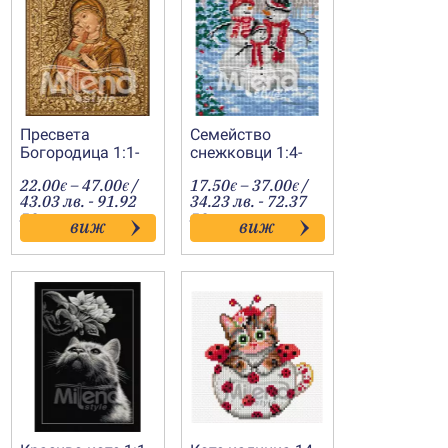
Пресвета
Семейство
Богородица 1:1-
снежковци 1:4-
20110803
202400168
Price
Price
22.00
–
47.00
/
17.50
–
37.00
/
€
€
€
€
range:
range:
43.03 лв. - 91.92
34.23 лв. - 72.37
22.00€
17.50€
лв.
лв.
виж
виж
h
through
through
47.00€
37.00€