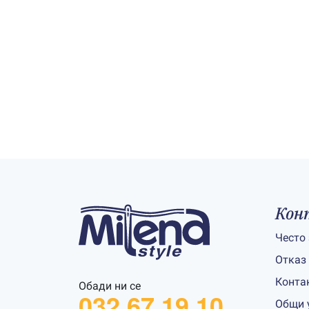
Кон
Често
Отказ
Конта
Обади ни се
032 67 19 10
Общи 