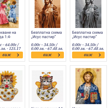
акване на
Безплатна схема
Безплатна схема
а 1:4-
„Исус пастир”
„Исус пастир”
1210
(кафяв)
(сив)
Price
Price
Price
–
64.00
/
0.00
–
34.50
/
0.00
–
34.50
/
€
€
€
€
€
€
range:
range:
range:
 лв. - 125.17
0.00 лв. - 67.48 лв.
0.00 лв. - 67.48 лв.
26.80€
0.00€
0.00€
виж
виж
виж
through
through
throug
64.00€
34.50€
34.50€