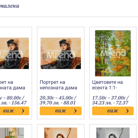
малени
рет на
Портрет на
Цветовете на
зната дама
непозната дама
есента 1:1-
20091245
1:1-20091205
20161147
Price
Price
Price
–
80.00
/
20.30
–
45.00
/
17.50
–
37.00
/
€
€
€
€
€
€
range:
range:
range
 лв. - 156.47
39.70 лв. - 88.01
34.23 лв. - 72.37
36.00€
20.30€
17.50
лв.
лв.
виж
виж
виж
through
through
throu
80.00€
45.00€
37.00