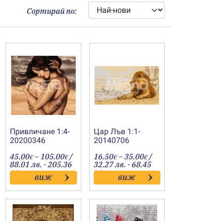
Сортирай по:
Привличане 1:4-
Цар Лъв 1:1-
20200346
20140706
Price
Price
45.00
–
105.00
/
16.50
–
35.00
/
€
€
€
€
:
range:
range:
88.01 лв. - 205.36
32.27 лв. - 68.45
€
45.00€
16.50€
лв.
лв.
виж
виж
gh
through
through
€
105.00€
35.00€