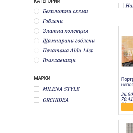
КАТЕГОРИИ
На
Безплатни схеми
Гоблени
Златна колекция
Щампирани гоблени
Печатана Aida 14ct
Възглавници
МАРКИ
Порт
непо
MILENA STYLE
1:4-
36.00
70.41
ORCHIDEA
лв.