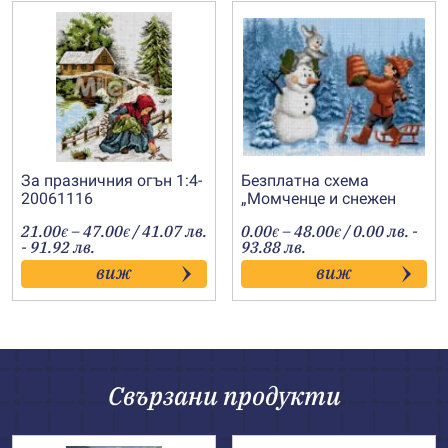
За празничния огън 1:4-
Безплатна схема
20061116
„Момченце и снежен
човек“
Price
Price
21.00
–
47.00
/ 41.07 лв.
0.00
–
48.00
/ 0.00 лв. -
€
€
€
€
range:
range:
- 91.92 лв.
93.88 лв.
21.00€
0.00€
виж
виж
through
through
47.00€
48.00€
Свързани продукти