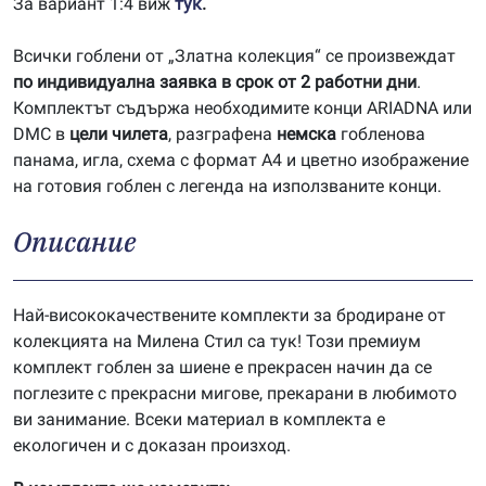
За вариант 1:4 виж
тук
.
Всички гоблени от „Златна колекция“ се произвеждат
по индивидуална заявка в срок от 2 работни дни
.
Комплектът съдържа необходимите конци ARIADNA или
DMC в
цели чилета
, разграфена
немска
гобленова
панама, игла, схема с формат А4 и цветно изображение
на готовия гоблен с легенда на използваните конци.
Описание
Най-висококачествените комплекти за бродиране от
колекцията на Милена Стил са тук! Този премиум
комплект гоблен за шиене е прекрасен начин да се
поглезите с прекрасни мигове, прекарани в любимото
ви занимание. Всеки материал в комплекта е
екологичен и с доказан произход.