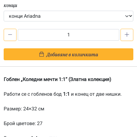
конци
количество
за
Коледни
Добавяне в количката
мечти
1:1-
20081220
Гоблен „Коледни мечти 1:1“ (Златна колекция)
Работи се с гобленов бод
1:1
и конец от две нишки.
Размер: 24×32 см
Брой цветове: 27