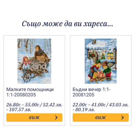
Също може да ви хареса…
Малките помощници
Бъдни вечер 1:1-
1:1-20080205
20081205
Price
Price
26.80
–
55.00
/ 52.42 лв.
22.00
–
41.00
/ 43.03 лв.
€
€
€
€
range:
range:
- 107.57 лв.
- 80.19 лв.
26.80€
22.00€
виж
виж
through
through
55.00€
41.00€