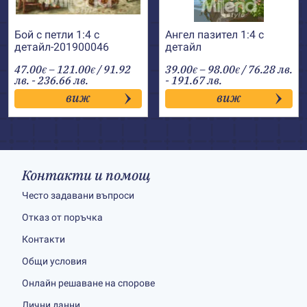
Бой с петли 1:4 с
Ангел пазител 1:4 с
детайл-201900046
детайл
Price
Price
47.00
–
121.00
/ 91.92
39.00
–
98.00
/ 76.28 лв.
€
€
€
€
range:
range:
лв. - 236.66 лв.
- 191.67 лв.
47.00€
39.00€
виж
виж
through
through
121.00€
98.00€
Контакти и помощ
Често задавани въпроси
Отказ от поръчка
Контакти
Общи условия
Онлайн решаване на спорове
Лични данни