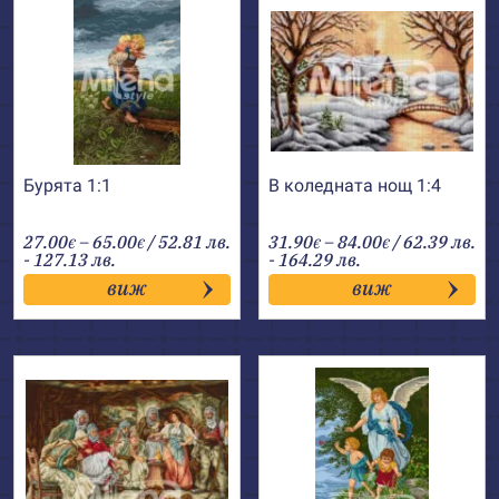
Бурята 1:1
В коледната нощ 1:4
Price
Price
27.00
–
65.00
/ 52.81 лв.
31.90
–
84.00
/ 62.39 лв.
€
€
€
€
range:
range:
- 127.13 лв.
- 164.29 лв.
27.00€
31.90€
виж
виж
through
through
65.00€
84.00€