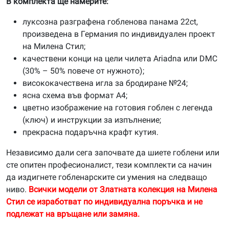
В комплекта ще намерите:
луксозна разграфена гобленова панама 22ct,
произведена в Германия по индивидуален проект
на Милена Стил;
качествени конци на цели чилета Ariadna или DMC
(30% – 50% повече от нужното);
висококачествена игла за бродиране №24;
ясна схема във формат А4;
цветно изображение на готовия гоблен с легенда
(ключ) и инструкции за изпълнение;
прекрасна подаръчна крафт кутия.
Независимо дали сега започвате да шиете гоблени или
сте опитен професионалист, тези комплекти са начин
да издигнете гобленарските си умения на следващо
ниво.
Всички модели от Златната колекция на Милена
Стил се изработват по индивидуална поръчка и не
подлежат на връщане или замяна.