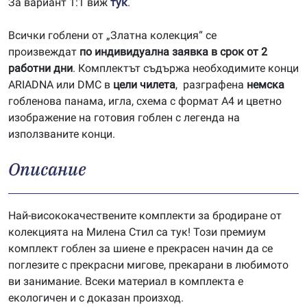
За вариант 1:1 виж
тук
.
Всички гоблени от „Златна колекция“ се
произвеждат
по индивидуална заявка в срок от 2
работни дни
. Комплектът съдържа необходимите конци
ARIADNA или DMC в
цели чилета
, разграфена
немска
гобленова панама, игла, схема с формат А4 и цветно
изображение на готовия гоблен с легенда на
използваните конци.
Описание
Най-висококачествените комплекти за бродиране от
колекцията на Милена Стил са тук! Този премиум
комплект гоблен за шиене е прекрасен начин да се
поглезите с прекрасни мигове, прекарани в любимото
ви занимание. Всеки материал в комплекта е
екологичен и с доказан произход.