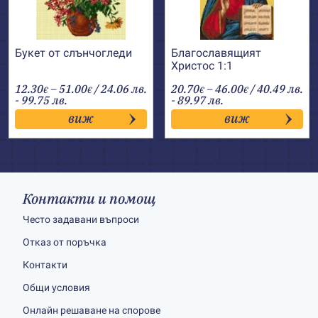
Букет от слънчогледи
Благославящият
Христос 1:1
Price
Price
12.30
–
51.00
/ 24.06 лв.
20.70
–
46.00
/ 40.49 лв.
€
€
€
€
range:
range:
- 99.75 лв.
- 89.97 лв.
12.30€
20.70€
виж
виж
through
through
51.00€
46.00€
Контакти и помощ
Често задавани въпроси
Отказ от поръчка
Контакти
Общи условия
Онлайн решаване на спорове