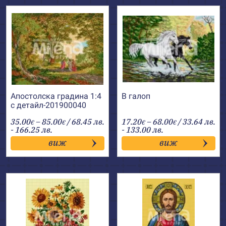
Апостолска градина 1:4
В галоп
с детайл-201900040
Price
Price
35.00
–
85.00
/ 68.45 лв.
17.20
–
68.00
/ 33.64 лв.
€
€
€
€
range:
range:
- 166.25 лв.
- 133.00 лв.
35.00€
17.20€
виж
виж
through
through
85.00€
68.00€