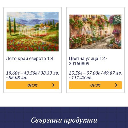
Лято край езерото 1:4
Цветна улица 1:4-
20160809
Price
Price
19.60
–
43.50
/ 38.33 лв.
25.50
–
57.00
/ 49.87 лв.
€
€
€
€
range:
range:
- 85.08 лв.
- 111.48 лв.
19.60€
25.50€
виж
виж
through
through
43.50€
57.00€
Свързани продукти