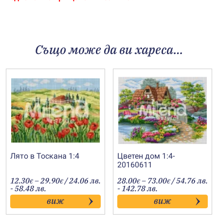
Също може да ви хареса…
Лято в Тоскана 1:4
Цветен дом 1:4-
20160611
Price
Price
12.30
–
29.90
/ 24.06 лв.
28.00
–
73.00
/ 54.76 лв.
€
€
€
€
range:
range:
- 58.48 лв.
- 142.78 лв.
12.30€
28.00€
виж
виж
through
through
29.90€
73.00€