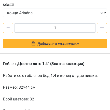
конци
количество
за
Цветно
Добавяне в количката
лято
1:4-
20160848
Гоблен
„Цветно лято 1:4“ (Златна колекция)
Работи се с гобленов бод
1:4
и конец от две нишки.
Размер: 32×44 см
Брой цветове: 32