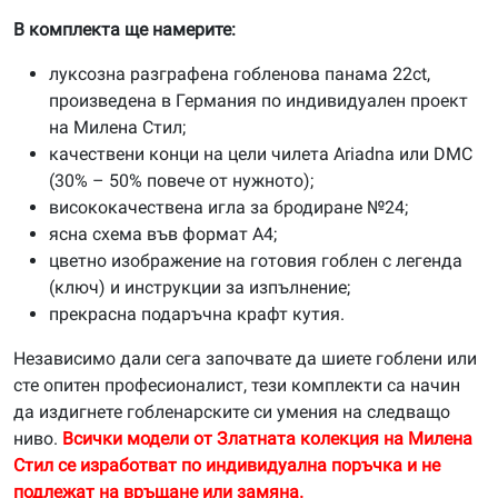
В комплекта ще намерите:
луксозна разграфена гобленова панама 22ct,
произведена в Германия по индивидуален проект
на Милена Стил;
качествени конци на цели чилета Ariadna или DMC
(30% – 50% повече от нужното);
висококачествена игла за бродиране №24;
ясна схема във формат А4;
цветно изображение на готовия гоблен с легенда
(ключ) и инструкции за изпълнение;
прекрасна подаръчна крафт кутия.
Независимо дали сега започвате да шиете гоблени или
сте опитен професионалист, тези комплекти са начин
да издигнете гобленарските си умения на следващо
ниво.
Всички модели от Златната колекция на Милена
Стил се изработват по индивидуална поръчка и не
подлежат на връщане или замяна.