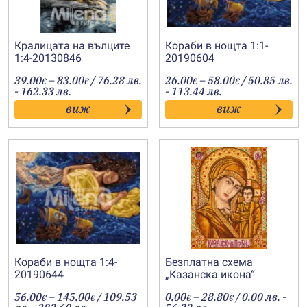
Кралицата на вълците
Кораби в нощта 1:1-
1:4-20130846
20190604
Price
Price
39.00
–
83.00
/ 76.28 лв.
26.00
–
58.00
/ 50.85 лв.
€
€
€
€
range:
range:
- 162.33 лв.
- 113.44 лв.
39.00€
26.00€
виж
виж
through
through
83.00€
58.00€
Кораби в нощта 1:4-
Безплатна схема
20190644
„Казанска икона“
Price
Price
56.00
–
145.00
/ 109.53
0.00
–
28.80
/ 0.00 лв. -
€
€
€
€
range:
range: