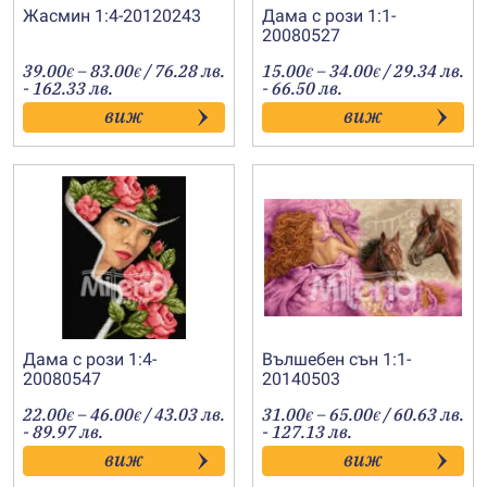
Жасмин 1:4-20120243
Дама с рози 1:1-
20080527
Price
Price
39.00
–
83.00
/ 76.28 лв.
15.00
–
34.00
/ 29.34 лв.
€
€
€
€
range:
range:
- 162.33 лв.
- 66.50 лв.
39.00€
15.00€
виж
виж
through
through
83.00€
34.00€
Дама с рози 1:4-
Вълшебен сън 1:1-
20080547
20140503
Price
Price
22.00
–
46.00
/ 43.03 лв.
31.00
–
65.00
/ 60.63 лв.
€
€
€
€
range:
range:
- 89.97 лв.
- 127.13 лв.
22.00€
31.00€
виж
виж
through
through
46.00€
65.00€