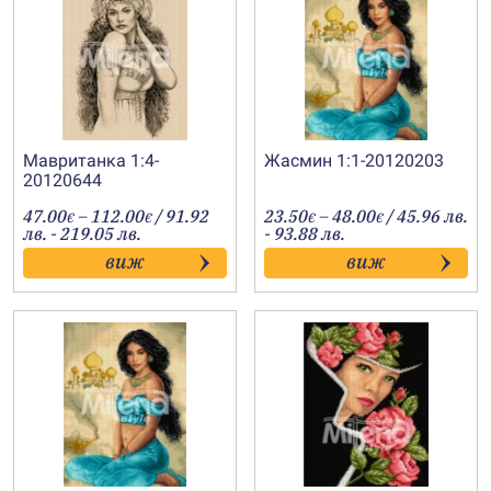
Мавританка 1:4-
Жасмин 1:1-20120203
20120644
Price
Price
47.00
–
112.00
/ 91.92
23.50
–
48.00
/ 45.96 лв.
€
€
€
€
range:
range:
лв. - 219.05 лв.
- 93.88 лв.
47.00€
23.50€
виж
виж
through
through
112.00€
48.00€