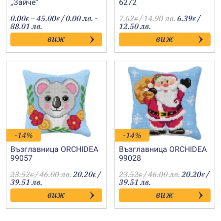
„Зайче“
6272
Price
0.00
–
45.00
/ 0.00 лв. -
7.62
/ 14.90 лв.
6.39
/
€
€
€
€
range:
88.01 лв.
12.50 лв.
0.00€
виж
виж
through
45.00€
-14%
-14%
Възглавница ORCHIDEA
Възглавница ORCHIDEA
99057
99028
23.52
/ 46.00 лв.
20.20
/
23.52
/ 46.00 лв.
20.20
/
€
€
€
€
39.51 лв.
39.51 лв.
виж
виж