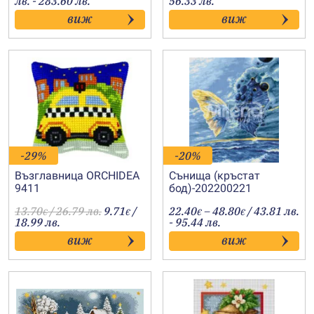
лв. - 283.60 лв.
56.33 лв.
56.00€
0.00€
виж
виж
through
through
145.00€
28.80€
-29%
-20%
Възглавница ORCHIDEA
Сънища (кръстат
9411
бод)-202200221
Price
13.70
/ 26.79 лв.
9.71
/
22.40
–
48.80
/ 43.81 лв.
€
€
€
€
range:
18.99 лв.
- 95.44 лв.
22.40€
виж
виж
through
48.80€