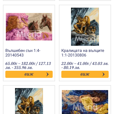
Вълшебен сън 1:4-
Кралицата на вълците
20140543
1:1-20130806
Price
Price
65.00
–
182.00
/ 127.13
22.00
–
41.00
/ 43.03 лв.
€
€
€
€
range:
range:
лв. - 355.96 лв.
- 80.19 лв.
65.00€
22.00€
виж
виж
through
through
182.00€
41.00€