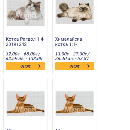
Котка Рагдол 1:4-
Хималайска
20191242
котка 1:1-
20190527
Price
Price
32.00
–
68.00
/
13.50
–
27.00
/
€
€
€
€
:
range:
range:
62.59 лв. - 133.00
26.40 лв. - 52.81
€
32.00€
13.50€
лв.
лв.
виж
виж
gh
through
through
€
68.00€
27.00€