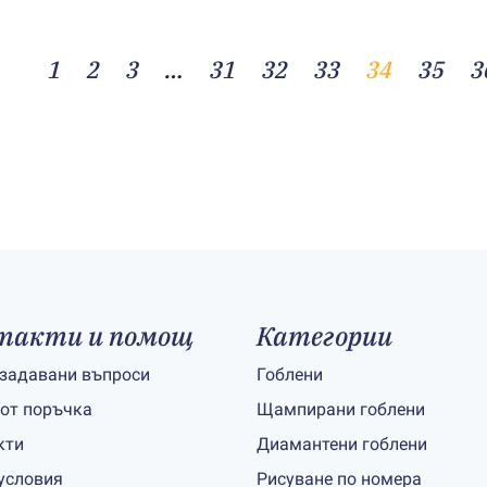
1
2
3
…
31
32
33
34
35
3
такти и помощ
Категории
 задавани въпроси
Гоблени
 от поръчка
Щампирани гоблени
кти
Диамантени гоблени
условия
Рисуване по номера