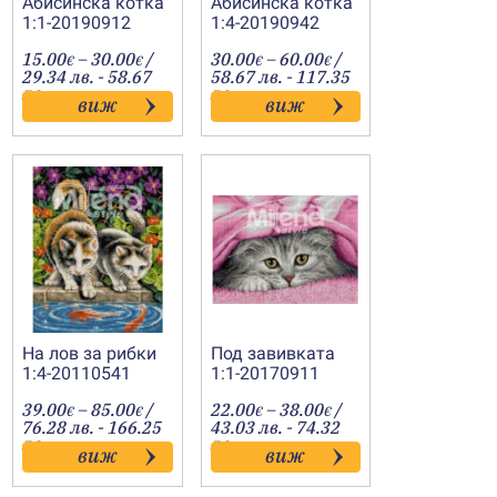
Абисинска котка
Абисинска котка
1:1-20190912
1:4-20190942
Price
Price
15.00
–
30.00
/
30.00
–
60.00
/
€
€
€
€
:
range:
range:
29.34 лв. - 58.67
58.67 лв. - 117.35
€
15.00€
30.00€
лв.
лв.
виж
виж
gh
through
through
€
30.00€
60.00€
На лов за рибки
Под завивката
1:4-20110541
1:1-20170911
Price
Price
39.00
–
85.00
/
22.00
–
38.00
/
€
€
€
€
:
range:
range:
76.28 лв. - 166.25
43.03 лв. - 74.32
€
39.00€
22.00€
лв.
лв.
виж
виж
gh
through
through
€
85.00€
38.00€