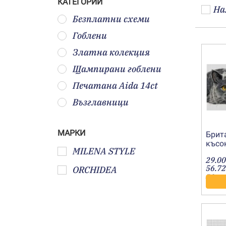
КАТЕГОРИИ
На
Безплатни схеми
Гоблени
Златна колекция
Щампирани гоблени
Печатана Aida 14ct
Възглавници
МАРКИ
Брит
късо
MILENA STYLE
котка
29.00
2019
56.72
ORCHIDEA
лв.