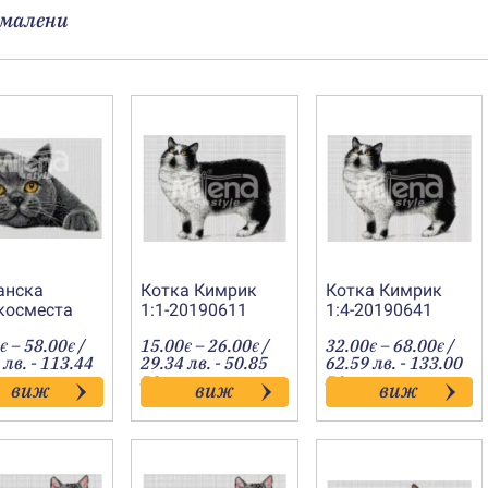
малени
анска
Котка Кимрик
Котка Кимрик
косместа
1:1-20190611
1:4-20190641
 1:4-
Price
Price
Price
–
58.00
/
15.00
–
26.00
/
32.00
–
68.00
/
0343
€
€
€
€
€
€
range:
range:
range
 лв. - 113.44
29.34 лв. - 50.85
62.59 лв. - 133.00
29.00€
15.00€
32.00
лв.
лв.
виж
виж
виж
through
through
throu
58.00€
26.00€
68.00