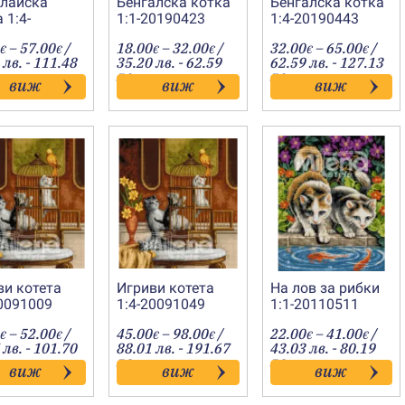
лайска
Бенгалска котка
Бенгалска котка
 1:4-
1:1-20190423
1:4-20190443
0557
Price
Price
Price
–
57.00
/
18.00
–
32.00
/
32.00
–
65.00
/
€
€
€
€
€
€
range:
range:
range
 лв. - 111.48
35.20 лв. - 62.59
62.59 лв. - 127.13
28.00€
18.00€
32.00
лв.
лв.
виж
виж
виж
through
through
throu
57.00€
32.00€
65.00
ви котета
Игриви котета
На лов за рибки
20091009
1:4-20091049
1:1-20110511
Price
Price
Price
–
52.00
/
45.00
–
98.00
/
22.00
–
41.00
/
€
€
€
€
€
€
range:
range:
range
 лв. - 101.70
88.01 лв. - 191.67
43.03 лв. - 80.19
25.50€
45.00€
22.00
лв.
лв.
виж
виж
виж
through
through
throu
52.00€
98.00€
41.00