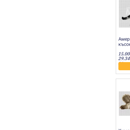
Амер
късо
котка
15.00
2019
29.34
лв.