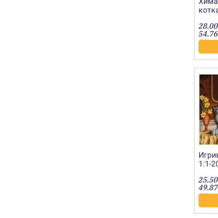
Хима
котка
2019
28.00
54.76
лв.
Игри
1:1-
25.50
49.87
лв.