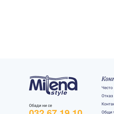
Кон
Често
Отказ
Конта
Обади ни се
032 67 19 10
Общи 