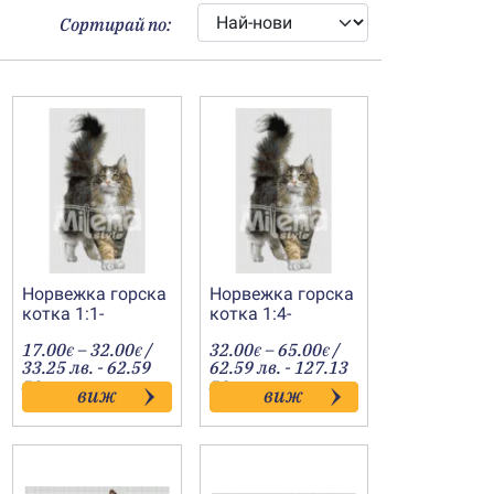
Сортирай по:
Норвежка горска
Норвежка горска
котка 1:1-
котка 1:4-
20190812
20190842
Price
Price
17.00
–
32.00
/
32.00
–
65.00
/
€
€
€
€
:
range:
range:
33.25 лв. - 62.59
62.59 лв. - 127.13
€
17.00€
32.00€
лв.
лв.
виж
виж
gh
through
through
€
32.00€
65.00€