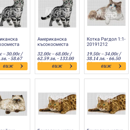
иканска
Американска
Котка Рагдол 1:1-
косместа
късокосместа
20191212
 1:1-
котка 1:4-
Price
Price
Price
–
30.00
/
32.00
–
68.00
/
19.50
–
34.00
/
1011
€
€
20191041
€
€
€
€
range:
range:
range
 лв. - 58.67
62.59 лв. - 133.00
38.14 лв. - 66.50
15.00€
32.00€
19.50
лв.
лв.
виж
виж
виж
through
through
throu
30.00€
68.00€
34.00