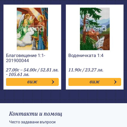
Благовещение 1:1-
Воденичката 1:4
201900044
Price
27.00
–
54.00
/ 52.81 лв.
11.90
/ 23.27 лв.
€
€
€
range:
- 105.61 лв.
27.00€
виж
виж
through
54.00€
Контакти и помощ
Често задавани въпроси