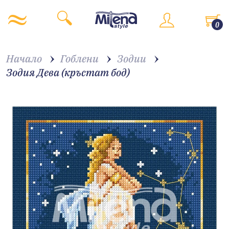
0
Начало
Гоблени
Зодии
Зодия Дева (кръстат бод)