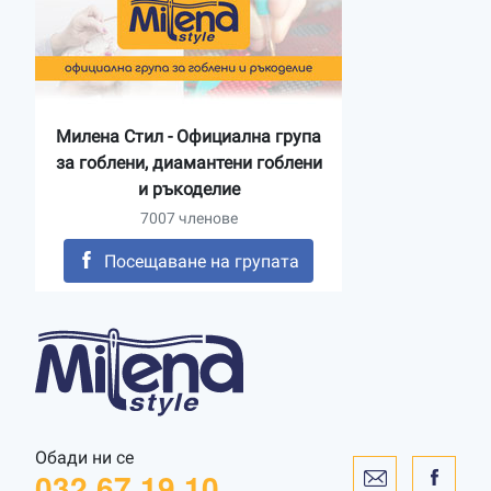
Милена Стил - Официална група
за гоблени, диамантени гоблени
и ръкоделие
7007 членове
Посещаване на групата
Обади ни се
032 67 19 10