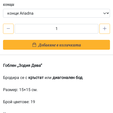
конци
количество
за
Зодия
Добавяне в количката
Дева
(кръстат
бод)
Гоблен „Зодия Дева“
Бродира се с
кръстат
или
диагонален бод
.
Размер: 15×15 см.
Брой цветове: 19