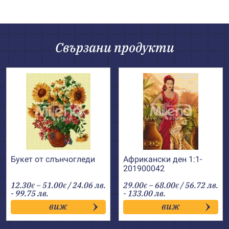
Свързани продукти
Букет от слънчогледи
Африкански ден 1:1-
201900042
Price
Price
12.30
–
51.00
/ 24.06 лв.
29.00
–
68.00
/ 56.72 лв.
€
€
€
€
range:
range:
- 99.75 лв.
- 133.00 лв.
12.30€
29.00€
виж
виж
through
through
51.00€
68.00€