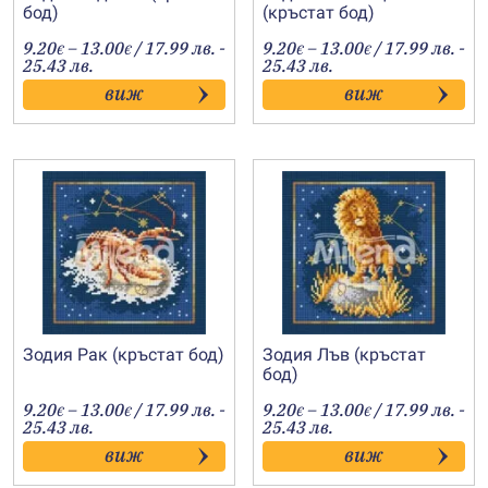
бод)
(кръстат бод)
Price
Price
9.20
–
13.00
/ 17.99 лв. -
9.20
–
13.00
/ 17.99 лв. -
€
€
€
€
range:
range:
25.43 лв.
25.43 лв.
9.20€
9.20€
виж
виж
through
through
13.00€
13.00€
Зодия Рак (кръстат бод)
Зодия Лъв (кръстат
бод)
Price
Price
9.20
–
13.00
/ 17.99 лв. -
9.20
–
13.00
/ 17.99 лв. -
€
€
€
€
range:
range:
25.43 лв.
25.43 лв.
9.20€
9.20€
виж
виж
through
through
13.00€
13.00€