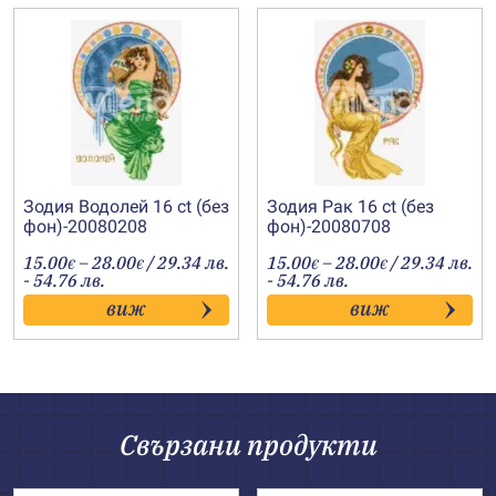
Зодия Водолей 16 ct (без
Зодия Рак 16 ct (без
фон)-20080208
фон)-20080708
Price
Price
15.00
–
28.00
/ 29.34 лв.
15.00
–
28.00
/ 29.34 лв.
€
€
€
€
range:
range:
- 54.76 лв.
- 54.76 лв.
15.00€
15.00€
виж
виж
through
through
28.00€
28.00€
Свързани продукти