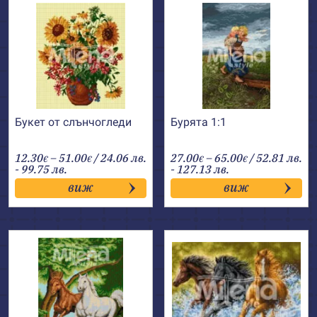
Букет от слънчогледи
Бурята 1:1
Price
Price
12.30
–
51.00
/ 24.06 лв.
27.00
–
65.00
/ 52.81 лв.
€
€
€
€
range:
range:
- 99.75 лв.
- 127.13 лв.
12.30€
27.00€
виж
виж
through
through
51.00€
65.00€