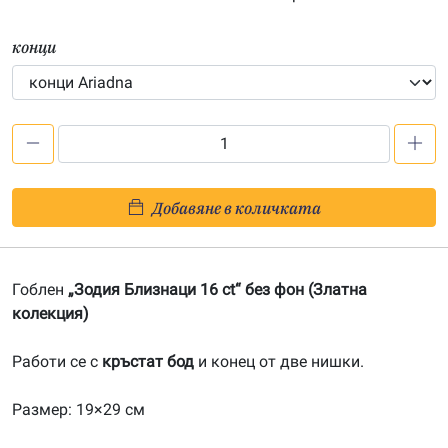
конци
количество
за
Зодия
Добавяне в количката
Близнаци
16
ct
Гоблен
„Зодия Близнаци 16 ct“ без фон (Златна
(без
колекция)
фон)-20080608
Работи се с
кръстат бод
и конец от две нишки.
Размер: 19×29 см