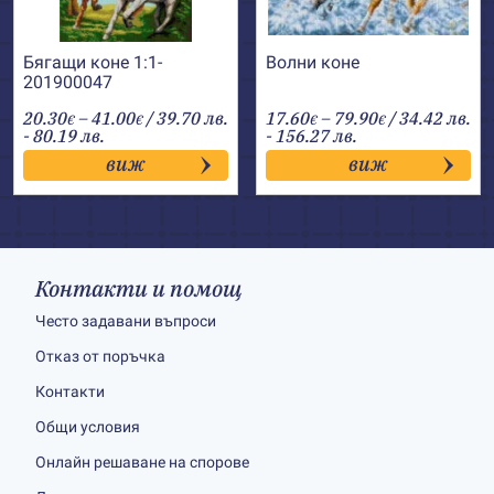
Бягащи коне 1:1-
Волни коне
201900047
Price
Price
20.30
–
41.00
/ 39.70 лв.
17.60
–
79.90
/ 34.42 лв.
€
€
€
€
range:
range:
- 80.19 лв.
- 156.27 лв.
20.30€
17.60€
виж
виж
through
through
41.00€
79.90€
Контакти и помощ
Често задавани въпроси
Отказ от поръчка
Контакти
Общи условия
Онлайн решаване на спорове