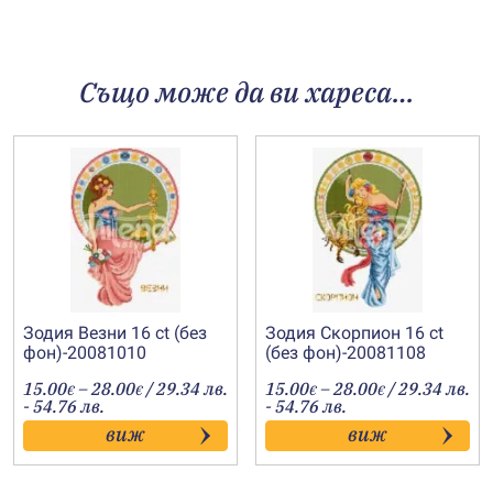
Също може да ви хареса…
Зодия Везни 16 ct (без
Зодия Скорпион 16 ct
фон)-20081010
(без фон)-20081108
Price
Price
15.00
–
28.00
/ 29.34 лв.
15.00
–
28.00
/ 29.34 лв.
€
€
€
€
range:
range:
- 54.76 лв.
- 54.76 лв.
15.00€
15.00€
виж
виж
through
through
28.00€
28.00€