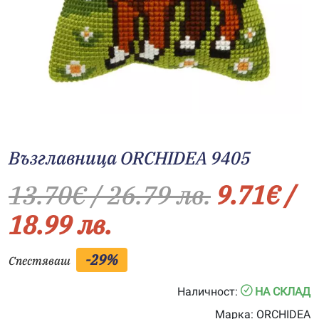
Възглавница ORCHIDEA 9405
13.70
€
/ 26.79 лв.
9.71
€
/
18.99 лв.
-29%
Спестяваш
Наличност:
НА СКЛАД
Марка:
ORCHIDEA