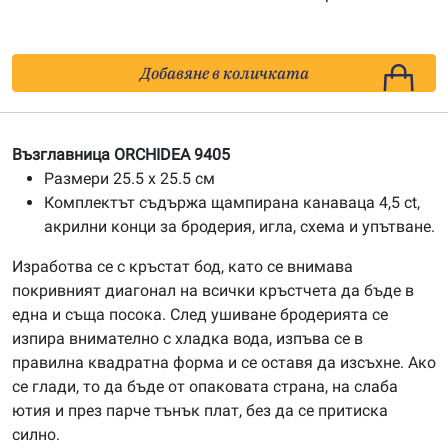
Добавяне в количката
Възглавница ORCHIDEA 9405
Размери 25.5 x 25.5 см
Комплектът съдържа щампирана канаваца 4,5 ct,
акрилни конци за бродерия, игла, схема и упътване.
Изработва се с кръстат бод, като се внимава
покривният диагонал на всички кръстчета да бъде в
една и съща посока. След ушиване бродерията се
изпира внимателно с хладка вода, изпъва се в
правилна квадратна форма и се оставя да изсъхне. Ако
се глади, то да бъде от опаковата страна, на слаба
ютия и през парче тънък плат, без да се притиска
силно.