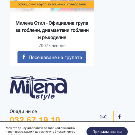
Милена Стил - Официална група
за гоблени, диамантени гоблени
и ръкоделие
7007 членове
Посещаване на групата
Обади ни се
032 67 19 10
Можете да научите повече за това кои бисквитки
Приемам всички
използваме, както и да изключите бисквитките от