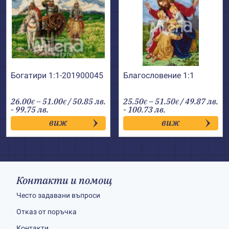
Богатири 1:1-201900045
Благословение 1:1
Price
Price
26.00
–
51.00
/ 50.85 лв.
25.50
–
51.50
/ 49.87 лв.
€
€
€
€
range:
range:
- 99.75 лв.
- 100.73 лв.
26.00€
25.50€
виж
виж
through
through
51.00€
51.50€
Контакти и помощ
Често задавани въпроси
Отказ от поръчка
Контакти