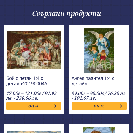
Свързани продукти
Бой с петли 1:4 с
Ангел пазител 1:4 с
детайл-201900046
детайл
Price
Price
47.00
–
121.00
/ 91.92
39.00
–
98.00
/ 76.28 лв.
€
€
€
€
range:
range:
лв. - 236.66 лв.
- 191.67 лв.
47.00€
39.00€
виж
виж
through
through
121.00€
98.00€