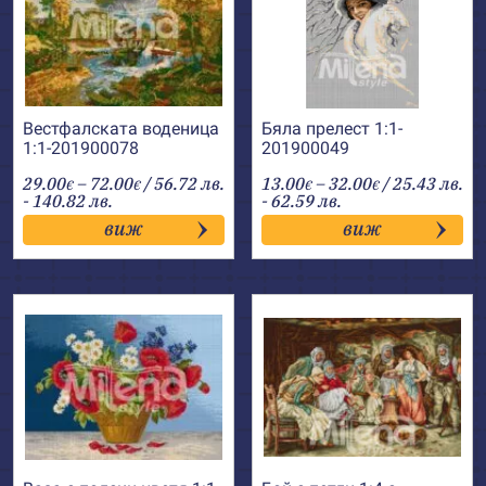
Вестфалската воденица
Бяла прелест 1:1-
1:1-201900078
201900049
Price
Price
29.00
–
72.00
/ 56.72 лв.
13.00
–
32.00
/ 25.43 лв.
€
€
€
€
range:
range:
- 140.82 лв.
- 62.59 лв.
29.00€
13.00€
виж
виж
through
through
72.00€
32.00€