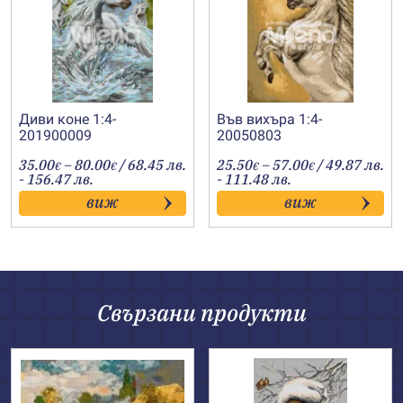
Диви коне 1:4-
Във вихъра 1:4-
201900009
20050803
Price
Price
35.00
–
80.00
/ 68.45 лв.
25.50
–
57.00
/ 49.87 лв.
€
€
€
€
range:
range:
- 156.47 лв.
- 111.48 лв.
35.00€
25.50€
виж
виж
through
through
80.00€
57.00€
Свързани продукти