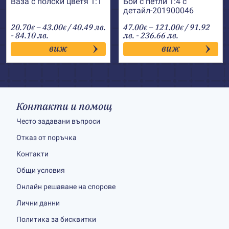
Ваза с полски цветя 1:1
Бой с петли 1:4 с
детайл-201900046
Price
Price
20.70
–
43.00
/ 40.49 лв.
47.00
–
121.00
/ 91.92
€
€
€
€
range:
range:
- 84.10 лв.
лв. - 236.66 лв.
20.70€
47.00€
виж
виж
through
through
43.00€
121.00€
Контакти и помощ
Често задавани въпроси
Отказ от поръчка
Контакти
Общи условия
Онлайн решаване на спорове
Лични данни
Политика за бисквитки