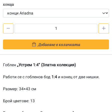
конци
количество
за
Устрем
Добавяне в количката
1:4-
201900036
Гоблен
„Устрем 1:4” (Златна колекция)
Работи се с гобленов бод
1:4
и конец от две нишки.
Размер: 34×43 см
Брой цветове: 13