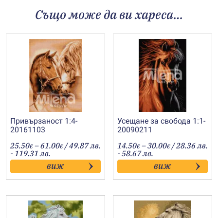
Също може да ви хареса…
Привързаност 1:4-
Усещане за свобода 1:1-
20161103
20090211
Price
Price
25.50
–
61.00
/ 49.87 лв.
14.50
–
30.00
/ 28.36 лв.
€
€
€
€
range:
range:
- 119.31 лв.
- 58.67 лв.
25.50€
14.50€
виж
виж
through
through
61.00€
30.00€