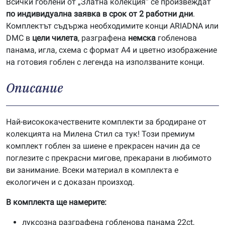
Всички гоблени от „Златна колекция“ се произвеждат
по индивидуална заявка в срок от 2 работни дни
.
Комплектът съдържа необходимите конци ARIADNA или
DMC в
цели чилета
, разграфена
немска
гобленова
панама, игла, схема с формат А4 и цветно изображение
на готовия гоблен с легенда на използваните конци.
Описание
Най-висококачествените комплекти за бродиране от
колекцията на Милена Стил са тук! Този премиум
комплект гоблен за шиене е прекрасен начин да се
поглезите с прекрасни мигове, прекарани в любимото
ви занимание. Всеки материал в комплекта е
екологичен и с доказан произход.
В комплекта ще намерите:
луксозна разграфена гобленова панама 22ct,