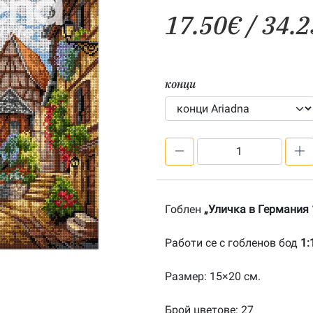
17.50
€
/ 34.2
конци
количество
за
Уличка
в
Гоблен
„Уличка в Германия 
Германия
1:1-
Работи се с гобленов бод
1:
202400104
Размер: 15×20 см.
Брой цветове: 27