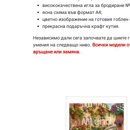
висококачествена игла за бродиране №
ясна схема във формат А4;
цветно изображение на готовия гоблен 
прекрасна подаръчна крафт кутия.
Независимо дали сега започвате да шиете г
умения на следващо ниво.
Всички модели о
връщане или замяна.