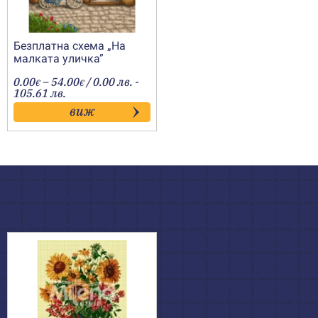
Безплатна схема „На
малката уличка”
Price
0.00
–
54.00
/ 0.00 лв. -
€
€
range:
105.61 лв.
0.00€
виж
through
54.00€