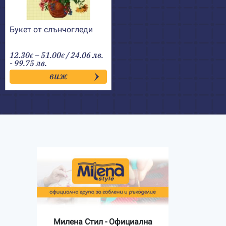
Букет от слънчогледи
Price
12.30
–
51.00
/ 24.06 лв.
€
€
range:
- 99.75 лв.
12.30€
виж
through
51.00€
Милена Стил - Официална