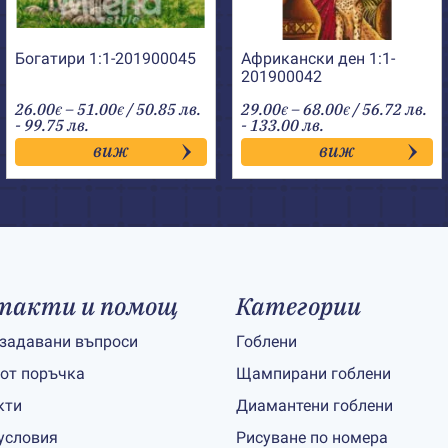
Богатири 1:1-201900045
Африкански ден 1:1-
201900042
Price
Price
26.00
–
51.00
/ 50.85 лв.
29.00
–
68.00
/ 56.72 лв.
€
€
€
€
range:
range:
- 99.75 лв.
- 133.00 лв.
26.00€
29.00€
виж
виж
through
through
51.00€
68.00€
такти и помощ
Категории
 задавани въпроси
Гоблени
 от поръчка
Щампирани гоблени
кти
Диамантени гоблени
условия
Рисуване по номера