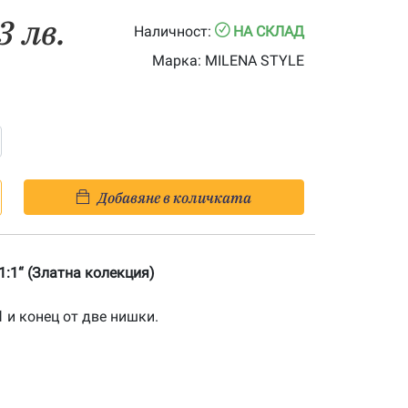
3 лв.
Наличност:
НА СКЛАД
Марка:
MILENA STYLE
Добавяне в количката
1:1“ (Златна колекция)
1
и конец от две нишки.