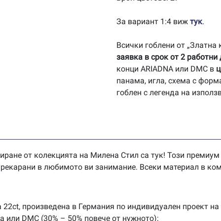
За вариант 1:4 виж
тук
.
Всички гоблени от „Златна
заявка в срок от 2 работни
конци ARIADNA или DMC в
ц
панама, игла, схема с форм
гоблен с легенда на използ
иране от колекцията на Милена Стил са тук! Този премиум
 прекарани в любимото ви занимание. Всеки материал в ком
 22ct, произведена в Германия по индивидуален проект на
na или DMC (30% – 50% повече от нужното);