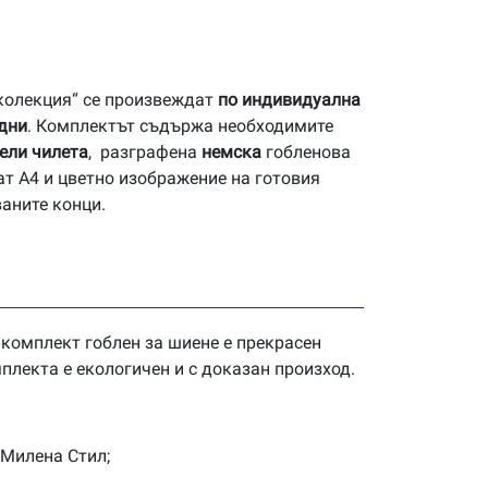
 колекция“ се произвеждат
по индивидуална
 дни
. Комплектът съдържа необходимите
ели чилета
, разграфена
немска
гобленова
ат А4 и цветно изображение на готовия
ваните конци.
 комплект гоблен за шиене е прекрасен
плекта е екологичен и с доказан произход.
 Милена Стил;