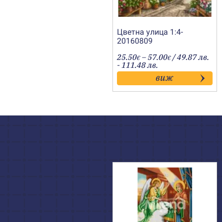
Цветна улица 1:4-
20160809
Price
25.50
–
57.00
/ 49.87 лв.
€
€
range:
- 111.48 лв.
25.50€
виж
through
57.00€