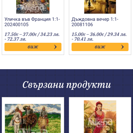
Уличка във Франция 1:1-
Дъждовна вечер 1:1-
202400105
20081106
Price
Price
17.50
–
37.00
/ 34.23 лв.
15.00
–
36.00
/ 29.34 лв.
€
€
€
€
range:
range:
- 72.37 лв.
- 70.41 лв.
17.50€
15.00€
виж
виж
through
through
37.00€
36.00€
Свързани продукти