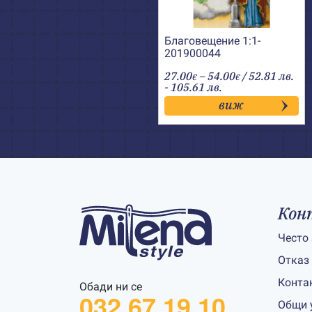
Благовещение 1:1-
201900044
Price
27.00
–
54.00
/ 52.81 лв.
€
€
range:
- 105.61 лв.
27.00€
виж
through
54.00€
Кон
Често
Отказ
Конта
Обади ни се
032 67 19 10
Общи 