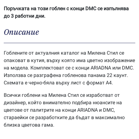
Поръчката на този гоблен с конци DMC се изпълнява
до 3 работни дни.
Описание
Гоблените от актуалния каталог на Милена Стил се
опаковат в кутия, върху която има цветно изображение
на модела. Комплектоват се с конци ARIADNA или DMC.
Използва се разграфена гобленова панама 22 каунт.
Схемата е черно-бяла върху лист с формат А4.
Всички гоблени на Милена Стил се изработват от
дизайнер, който внимателно подбира нюансите на
цветове от палитрите на конци ARIADNA и DMC,
стараейки се разработките да бъдат в максимално
близка цветова гама.