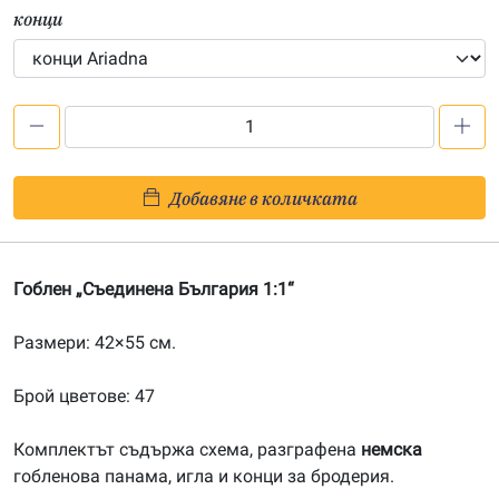
конци
количество
за
Съединена
Добавяне в количката
България
1:1
Гоблен „Съединена България 1:1“
Размери: 42×55 см.
Брой цветове: 47
Комплектът съдържа схема, разграфена
немска
гобленова панама, игла и конци за бродерия.