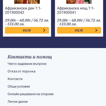
Африкански ден 1:1-
Африканска нощ 1:1-
201900042
201900041
Price
Price
29.00
–
68.00
/ 56.72 лв.
29.00
–
68.00
/ 56.72 лв.
€
€
€
€
range:
range:
- 133.00 лв.
- 133.00 лв.
29.00€
29.00€
виж
виж
through
through
68.00€
68.00€
Контакти и помощ
Често задавани въпроси
Отказ от поръчка
Контакти
Общи условия
Онлайн решаване на спорове
Лични данни