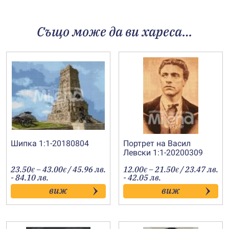
Също може да ви хареса…
Шипка 1:1-20180804
Портрет на Васил
Левски 1:1-20200309
Price
Price
23.50
–
43.00
/ 45.96 лв.
12.00
–
21.50
/ 23.47 лв.
€
€
€
€
range:
range:
- 84.10 лв.
- 42.05 лв.
23.50€
12.00€
виж
виж
through
through
43.00€
21.50€