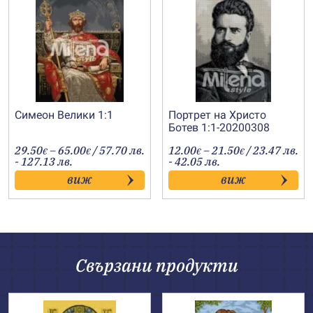
Симеон Велики 1:1
Портрет на Христо
Ботев 1:1-20200308
Price
Price
29.50
–
65.00
/ 57.70 лв.
12.00
–
21.50
/ 23.47 лв.
€
€
€
€
range:
range:
- 127.13 лв.
- 42.05 лв.
29.50€
12.00€
виж
виж
through
through
65.00€
21.50€
Свързани продукти