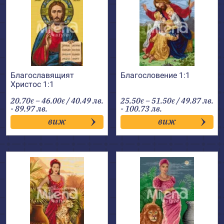
Благославящият
Благословение 1:1
Христос 1:1
Price
Price
20.70
–
46.00
/ 40.49 лв.
25.50
–
51.50
/ 49.87 лв.
€
€
€
€
range:
range:
- 89.97 лв.
- 100.73 лв.
20.70€
25.50€
виж
виж
through
through
46.00€
51.50€