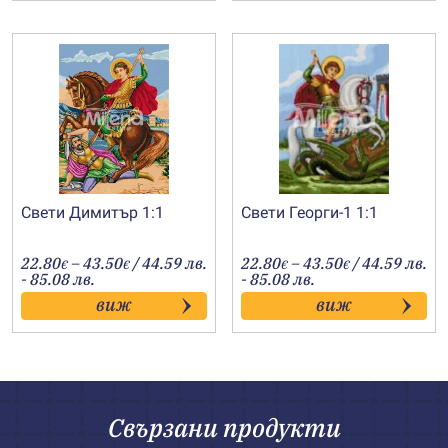
Свети Димитър 1:1
Свети Георги-1 1:1
Price
Price
22.80
–
43.50
/ 44.59 лв.
22.80
–
43.50
/ 44.59 лв.
€
€
€
€
range:
range:
- 85.08 лв.
- 85.08 лв.
22.80€
22.80€
виж
виж
through
through
43.50€
43.50€
Свързани продукти