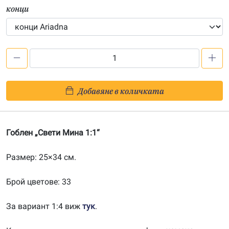
конци
количество
за
Свети
Добавяне в количката
Мина
1:1
Гоблен „Свети Мина 1:1“
Размер: 25×34 см.
Брой цветове: 33
За вариант 1:4 виж
тук
.