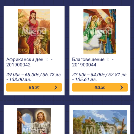
Африкански ден 1:1-
Благовещение 1:1-
201900042
201900044
Price
Price
29.00
–
68.00
/ 56.72 лв.
27.00
–
54.00
/ 52.81 лв.
€
€
€
€
range:
range:
- 133.00 лв.
- 105.61 лв.
29.00€
27.00€
виж
виж
through
through
68.00€
54.00€