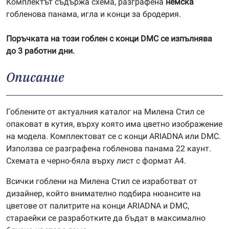
Комплектът съдържа схема, разграфена
немска
гобленова панама, игла и конци за бродерия.
Поръчката на този гоблен с конци DMC се изпълнява
до 3 работни дни.
Описание
Гоблените от актуалния каталог на Милена Стил се
опаковат в кутия, върху която има цветно изображение
на модела. Комплектоват се с конци ARIADNA или DMC.
Използва се разграфена гобленова панама 22 каунт.
Схемата е черно-бяла върху лист с формат А4.
Всички гоблени на Милена Стил се изработват от
дизайнер, който внимателно подбира нюансите на
цветове от палитрите на конци ARIADNA и DMC,
стараейки се разработките да бъдат в максимално