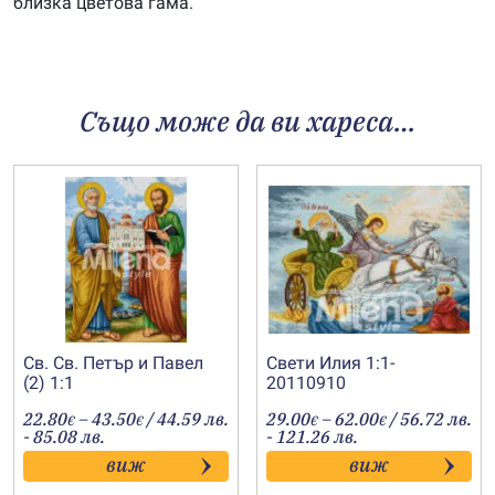
близка цветова гама.
Също може да ви хареса…
Св. Св. Петър и Павел
Свети Илия 1:1-
(2) 1:1
20110910
Price
Price
22.80
–
43.50
/ 44.59 лв.
29.00
–
62.00
/ 56.72 лв.
€
€
€
€
range:
range:
- 85.08 лв.
- 121.26 лв.
22.80€
29.00€
виж
виж
through
through
43.50€
62.00€