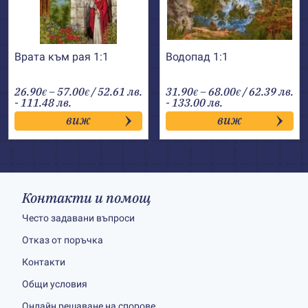
Врата към рая 1:1
Водопад 1:1
Price
Price
26.90
–
57.00
/ 52.61 лв.
31.90
–
68.00
/ 62.39 лв.
€
€
€
€
range:
range:
- 111.48 лв.
- 133.00 лв.
26.90€
31.90€
виж
виж
through
through
57.00€
68.00€
Контакти и помощ
Често задавани въпроси
Отказ от поръчка
Контакти
Общи условия
Онлайн решаване на спорове