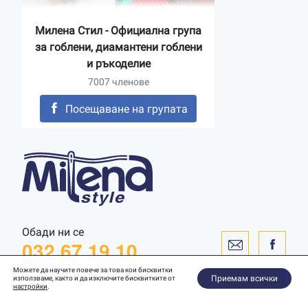
Милена Стил - Официална група
за гоблени, диамантени гоблени
и ръкоделие
7007 членове
Посещаване на групата
Обади ни се
032 67 19 10
Можете да научите повече за това кои бисквитки
Приемам всички
използваме, както и да изключите бисквитките от
настройки
.
Уебсайт от
WebToSpec