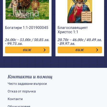
Богатири 1:1-201900045
Благославящият
Христос 1:1
Price
Price
26.00
–
51.00
/ 50.85 лв.
20.70
–
46.00
/ 40.49 лв.
€
€
€
€
range:
range:
- 99.75 лв.
- 89.97 лв.
26.00€
20.70€
виж
виж
through
through
51.00€
46.00€
Контакти и помощ
Често задавани въпроси
Отказ от поръчка
Контакти
Общи условия