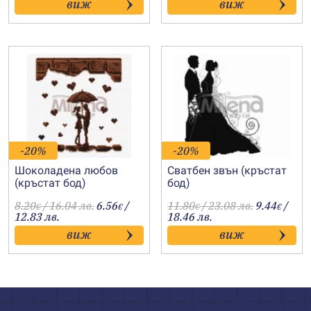
виж
виж
-20%
-20%
Шоколадена любов
Сватбен звън (кръстат
(кръстат бод)
бод)
8.20
/ 16.04 лв.
6.56
/
11.80
/ 23.08 лв.
9.44
/
€
€
€
€
12.83 лв.
18.46 лв.
виж
виж