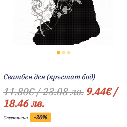
Сватбен ден (кръстат бод)
11.80
€
/ 23.08 лв.
9.44
€
/
18.46 лв.
-20%
Спестяваш