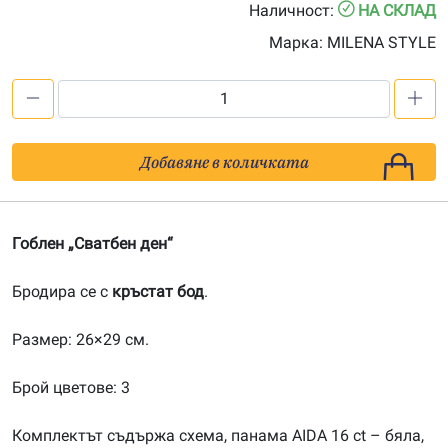
Наличност:
НА СКЛАД
Марка:
MILENA STYLE
количество
за
Сватбен
Добавяне в количката
ден
(кръстат
бод)
Гоблен „Сватбен ден“
Бродира се с
кръстат бод
.
Размер: 26×29 см.
Брой цветове: 3
Комплектът съдържа схема, панама AIDA 16 ct – бяла,