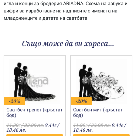
игла и конци за бродерия ARIADNA. Схема на азбука и
цифри за изработване на надписите с имената на
младоженците и датата на сватбата.
Също може да ви хареса…
-20%
-20%
Сватбен трепет (кръстат
Сватбен миг (кръстат
бод)
бод)
11.80
/ 23.08 лв.
9.44
/
11.80
/ 23.08 лв.
9.44
/
€
€
€
€
18.46 лв.
18.46 лв.