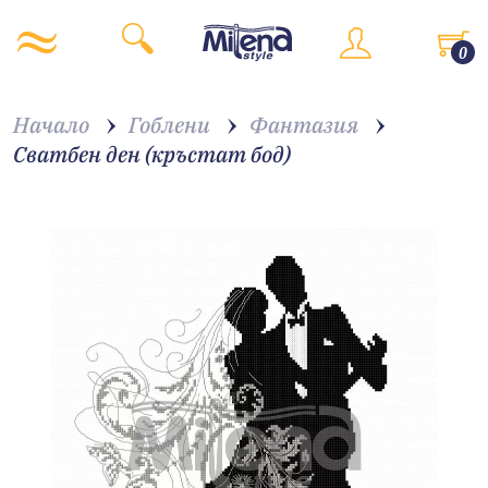
0
Начало
Гоблени
Фантазия
Сватбен ден (кръстат бод)