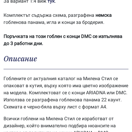
За вариант 1:4 виж
тук
.
Комплектът съдържа схема, разграфена
немска
гобленова панама, игла и конци за бродерия.
Поръчката на този гоблен с конци DMC се изпълнява
до 3 работни дни.
Описание
Гоблените от актуалния каталог на Милена Стил се
опаковат в кутия, върху която има цветно изображение
на модела. Комплектоват се с конци ARIADNA или DMC.
Използва се разграфена гобленова панама 22 каунт.
Схемата е черно-бяла върху лист с формат А4.
Всички гоблени на Милена Стил се изработват от
дизайнер, който внимателно подбира нюансите на