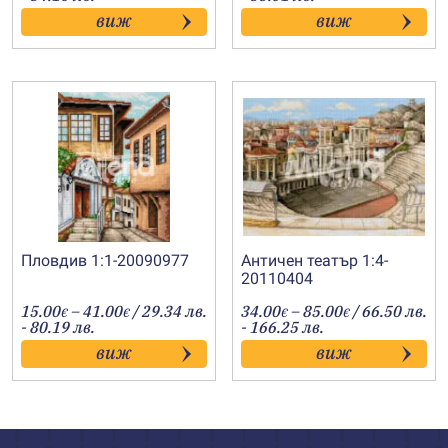
21.00€
20.30€
виж
виж
through
through
43.00€
45.00€
Пловдив 1:1-20090977
Античен театър 1:4-
20110404
Price
Price
15.00
–
41.00
/ 29.34 лв.
34.00
–
85.00
/ 66.50 лв.
€
€
€
€
range:
range:
- 80.19 лв.
- 166.25 лв.
15.00€
34.00€
виж
виж
through
through
41.00€
85.00€