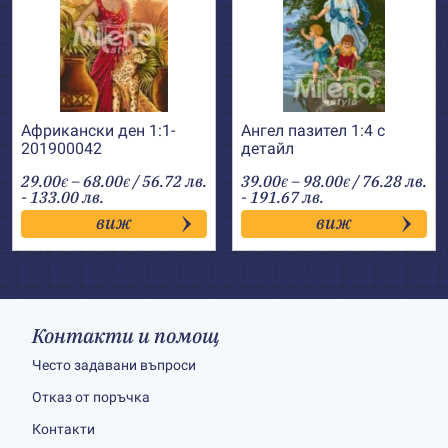
Африкански ден 1:1-
Ангел пазител 1:4 с
201900042
детайл
Price
Price
29.00
–
68.00
/ 56.72 лв.
39.00
–
98.00
/ 76.28 лв.
€
€
€
€
range:
range:
- 133.00 лв.
- 191.67 лв.
29.00€
39.00€
виж
виж
through
through
68.00€
98.00€
Контакти и помощ
Често задавани въпроси
Отказ от поръчка
Контакти