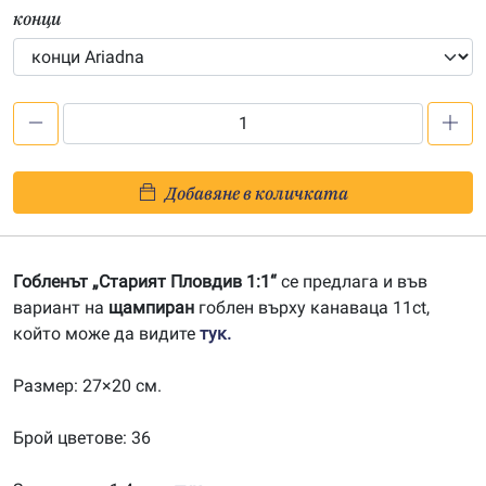
конци
количество
за
Старият
Добавяне в количката
Пловдив
1:1
Гобленът „Старият Пловдив 1:1“
се предлага и във
вариант на
щампиран
гоблен върху канаваца 11ct,
който може да видите
тук.
Размер: 27×20 см.
Брой цветове: 36