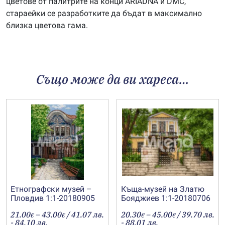
цветове от палитрите на конци ARIADNA и DMC,
стараейки се разработките да бъдат в максимално
близка цветова гама.
Също може да ви хареса…
Етнографски музей –
Къща-музей на Златю
Пловдив 1:1-20180905
Бояджиев 1:1-20180706
Price
Price
21.00
–
43.00
/ 41.07 лв.
20.30
–
45.00
/ 39.70 лв.
€
€
€
€
range:
range:
- 84.10 лв.
- 88.01 лв.