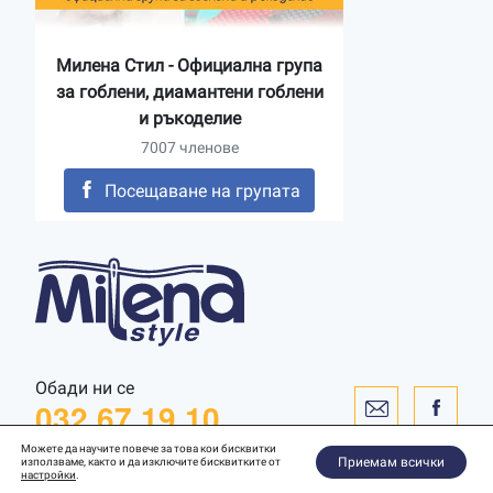
Милена Стил - Официална група
за гоблени, диамантени гоблени
и ръкоделие
7007 членове
Посещаване на групата
Обади ни се
032 67 19 10
Можете да научите повече за това кои бисквитки
Приемам всички
използваме, както и да изключите бисквитките от
настройки
.
Уебсайт от
WebToSpec