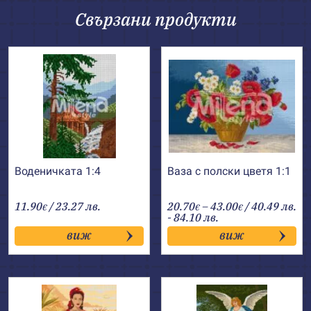
Свързани продукти
Воденичката 1:4
Ваза с полски цветя 1:1
Price
11.90
/ 23.27 лв.
20.70
–
43.00
/ 40.49 лв.
€
€
€
range:
- 84.10 лв.
20.70€
виж
виж
through
43.00€