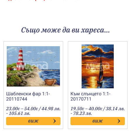
Също може да ви хареса…
Шабленски фар 1:1-
Към слънцето 1:1-
20110744
20170711
Price
Price
23.00
–
54.00
/ 44.98 лв.
19.50
–
40.00
/ 38.14 лв.
€
€
€
€
range:
range:
- 105.61 лв.
- 78.23 лв.
23.00€
19.50€
виж
виж
through
through
54.00€
40.00€