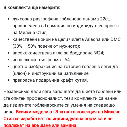
В комплекта ще намерите:
луксозна разграфена гобленова панама 22ct,
произведена в Германия по индивидуален проект
на Милена Стил;
качествени конци на цели чилета Ariadna или DMC
(30% – 50% повече от нужното);
висококачествена игла за бродиране №24;
ясна схема във формат А4;
цветно изображение на готовия гоблен с легенда
(ключ) и инструкции за изпълнение;
прекрасна подаръчна крафт кутия.
Независимо дали сега започвате да шиете гоблени или
сте опитен професионалист, тези комплекти са начин
да издигнете гобленарските си умения на следващо
ниво.
Всички модели от Златната колекция на Милена
Стил се изработват по индивидуална поръчка и не
подлежат на връщане или замяна.