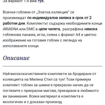
За вариант 1:4 виж
тук
.
Всички гоблени от „Златна колекция“ се
произвеждат
по индивидуална заявка в срок от 2
работни дни
. Комплектът съдържа необходимите конци
ARIADNA или DMC в
цели чилета
, разграфена
немска
гобленова панама, игла, схема с формат А4 и цветно
изображение на готовия гоблен с легенда на
използваните конци.
Описание
Най-висококачествените комплекти за бродиране от
колекцията на Милена Стил са тук! Този премиум
комплект гоблен за шиене е прекрасен начин да се
поглезите с прекрасни мигове, прекарани в любимото
ви занимание. Всеки материал в комплекта е
екологичен и с доказан произход.