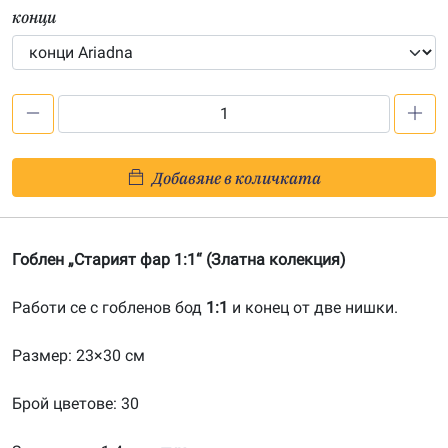
конци
количество
за
Старият
Добавяне в количката
фар
1:1-
20160710
Гоблен „Старият фар 1:1“ (Златна колекция)
Работи се с гобленов бод
1:1
и конец от две нишки.
Размер: 23×30 см
Брой цветове: 30