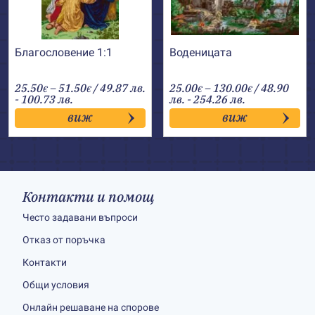
Благословение 1:1
Воденицата
Price
Price
25.50
–
51.50
/ 49.87 лв.
25.00
–
130.00
/ 48.90
€
€
€
€
range:
range:
- 100.73 лв.
лв. - 254.26 лв.
25.50€
25.00€
виж
виж
through
through
51.50€
130.00€
Контакти и помощ
Често задавани въпроси
Отказ от поръчка
Контакти
Общи условия
Онлайн решаване на спорове