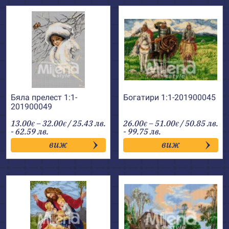
Бяла прелест 1:1-
Богатири 1:1-201900045
201900049
Price
Price
13.00
–
32.00
/ 25.43 лв.
26.00
–
51.00
/ 50.85 лв.
€
€
€
€
range:
range:
- 62.59 лв.
- 99.75 лв.
13.00€
26.00€
виж
виж
through
through
32.00€
51.00€