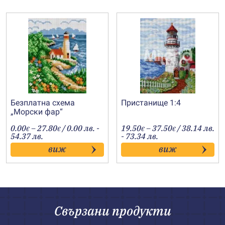
Безплатна схема
Пристанище 1:4
„Морски фар“
Price
Price
0.00
–
27.80
/ 0.00 лв. -
19.50
–
37.50
/ 38.14 лв.
€
€
€
€
range:
range:
54.37 лв.
- 73.34 лв.
0.00€
19.50€
виж
виж
through
through
27.80€
37.50€
Свързани продукти