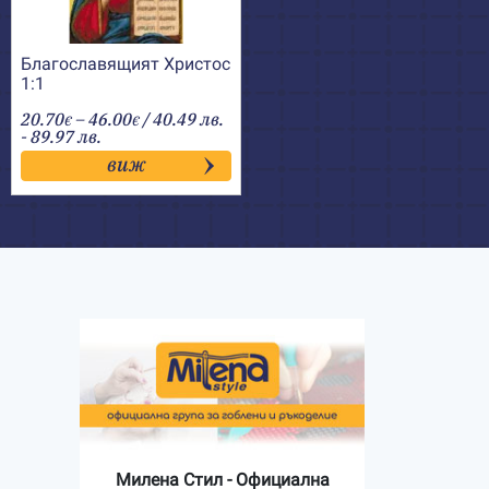
Благославящият Христос
1:1
Price
20.70
–
46.00
/ 40.49 лв.
€
€
range:
- 89.97 лв.
20.70€
виж
through
46.00€
Милена Стил - Официална