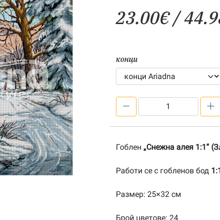
23.00
€
/ 44.9
конци
количество
за
Снежна
алея
Гоблен
„Снежна алея 1:1” (
1:1-
20180203
Работи се с гобленов бод
1:
Размер: 25×32 см
Брой цветове: 24