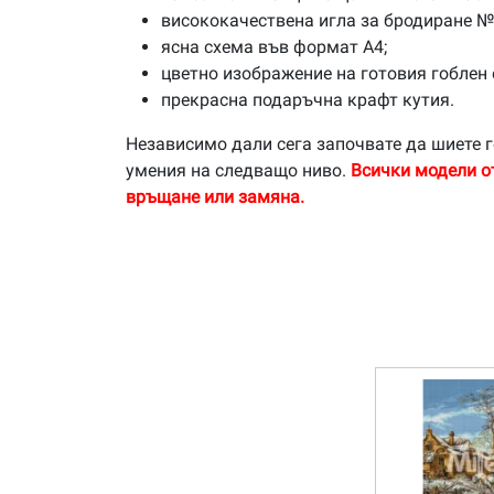
висококачествена игла за бродиране №
ясна схема във формат А4;
цветно изображение на готовия гоблен 
прекрасна подаръчна крафт кутия.
Независимо дали сега започвате да шиете г
умения на следващо ниво.
Всички модели о
връщане или замяна.