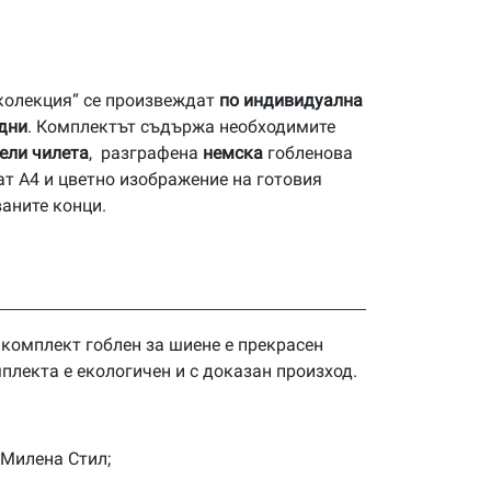
 колекция“ се произвеждат
по индивидуална
 дни
. Комплектът съдържа необходимите
ели чилета
, разграфена
немска
гобленова
ат А4 и цветно изображение на готовия
ваните конци.
 комплект гоблен за шиене е прекрасен
плекта е екологичен и с доказан произход.
 Милена Стил;