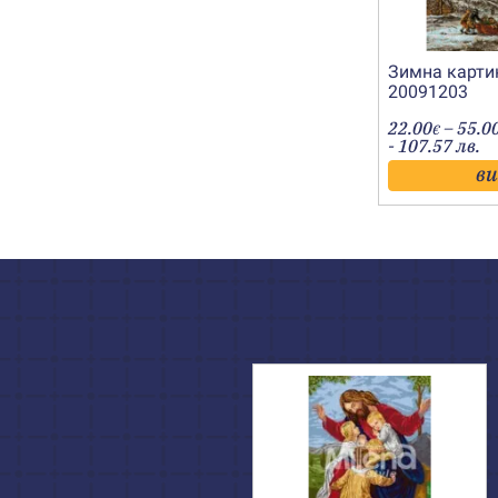
Зимна картин
20091203
22.00
–
55.0
€
- 107.57 лв.
в