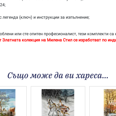
24;
с легенда (ключ) и инструкции за изпълнение;
облени или сте опитен професионалист, тези комплекти са 
т Златната колекция на Милена Стил се изработват по инд
Също може да ви хареса…