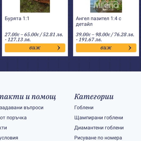
Бурята 1:1
Ангел пазител 1:4 с
детайл
Price
Price
27.00
–
65.00
/ 52.81 лв.
39.00
–
98.00
/ 76.28 лв.
€
€
€
€
range:
range:
- 127.13 лв.
- 191.67 лв.
27.00€
39.00€
виж
виж
through
through
65.00€
98.00€
такти и помощ
Категории
 задавани въпроси
Гоблени
 от поръчка
Щампирани гоблени
кти
Диамантени гоблени
условия
Рисуване по номера