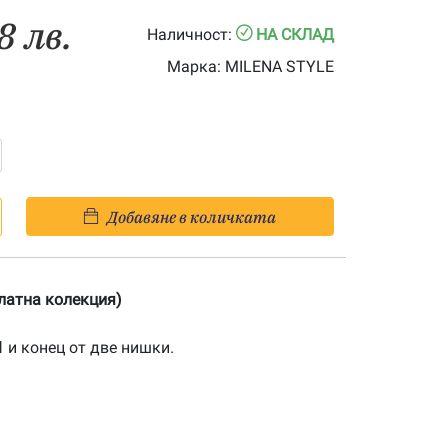
8 лв.
Наличност:
НА СКЛАД
Марка:
MILENA STYLE
Добавяне в количката
Златна колекция)
1
и конец от две нишки.