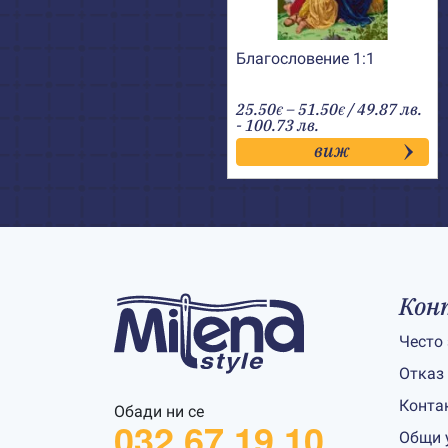
Благословение 1:1
Price
25.50
–
51.50
/ 49.87 лв.
€
€
range:
- 100.73 лв.
25.50€
виж
through
51.50€
Кон
Често
Отказ
Конта
Обади ни се
032 67 19 10
Общи 