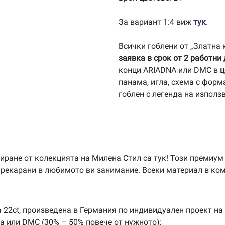
За вариант 1:4 виж
тук
.
Всички гоблени от „Златна
заявка в срок от 2 работни
конци ARIADNA или DMC в
ц
панама, игла, схема с форм
гоблен с легенда на използ
иране от колекцията на Милена Стил са тук! Този премиум
 прекарани в любимото ви занимание. Всеки материал в ком
 22ct, произведена в Германия по индивидуален проект на
na или DMC (30% – 50% повече от нужното);