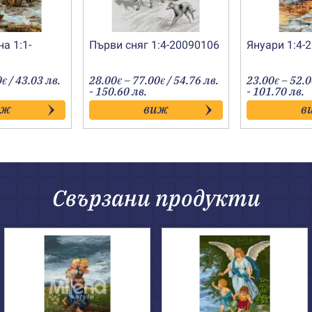
а 1:1-
Първи сняг 1:4-20090106
Януари 1:4-
Price
Price
0
/ 43.03 лв.
28.00
–
77.00
/ 54.76 лв.
23.00
–
52.
€
€
€
€
range:
range:
- 150.60 лв.
- 101.70 лв.
22.00€
28.00€
иж
виж
в
through
through
55.00€
77.00€
Свързани продукти