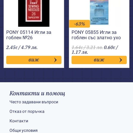
-63%
PONY 05114 Игли за
PONY 05855 Игли за
гоблен №26
гоблен със златно ухо
№26
2.45
/ 4.79 лв.
1.64
/ 3.21 лв.
0.60
/
€
€
€
1.17 лв.
виж
виж
Контакти и помощ
Често задавани въпроси
Отказ от поръчка
Контакти
Общи условия