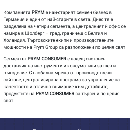
Компанията
P
RYM
е най-старият семеен бизнес в
Германия и един от най-старите в света. Днес тя е
разделена на четири сегмента, а централният ѝ офис се
намира в Щолберг – град, граничещ с Белгия и
Холандия. Търговските екипи и производствените
мощности на Prym Group са разположени по целия свят.
Сегментът
PRYM
CONSUMER
е водещ световен
доставчик на инструменти и консумативи за шев и
ръкоделие. С глобална мрежа от производствени
сайтове, централизирана програма за управление на
качеството и отлично внимание към детайлите,
продуктите на
PRYM
CONSUMER
са търсени по целия
свят.