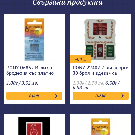
Свързани продукти
-64%
PONY 06857 Игли за
PONY 22402 Игли асорти
бродерия със златно
30 броя и вдевачка
ухо, остри №18-24
1.80
/ 3.52 лв.
1.38
/ 2.70 лв.
0.50
/
€
€
€
0.98 лв.
виж
виж