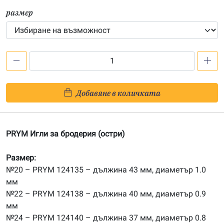
размер
количество
за
PRYM
Добавяне в количката
Игли
за
бродeрия
PRYM Игли за бродерия (остри)
-
остри
Размер:
№20
№20 – PRYM 124135 – дължина 43 мм, диаметър 1.0
-
мм
№24
№22 – PRYM 124138 – дължина 40 мм, диаметър 0.9
мм
№24 – PRYM 124140 – дължина 37 мм, диаметър 0.8