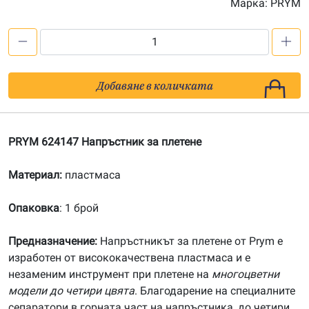
Марка:
PRYM
количество
за
PRYM
Добавяне в количката
624147
Напръстник
за
PRYM 624147 Напръстник за плетене
плетене
Материал:
пластмаса
Опаковка
: 1 брой
Предназначение:
Напръстникът за плетене от Prym е
изработен от висококачествена пластмаса и е
незаменим инструмент при плетене на
многоцветни
модели до четири цвята
. Благодарение на специалните
сепаратори в горната част на напръстника, до четири