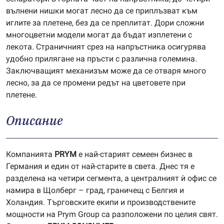
вълнени нишки могат лесно да се приплъзват към
иглите за плетене, без да се преплитат. Дори сложни
многоцветни модели могат да бъдат изплетени с
лекота. Страничният срез на напръстника осигурява
удобно прилягане на пръсти с различна големина.
Заключващият механизъм може да се отваря много
лесно, за да се промени редът на цветовете при
плетене.
Описание
Компанията
P
RYM
е най-старият семеен бизнес в
Германия и един от най-старите в света. Днес тя е
разделена на четири сегмента, а централният ѝ офис се
намира в Щолберг – град, граничещ с Белгия и
Холандия. Търговските екипи и производствените
мощности на Prym Group са разположени по целия свят.