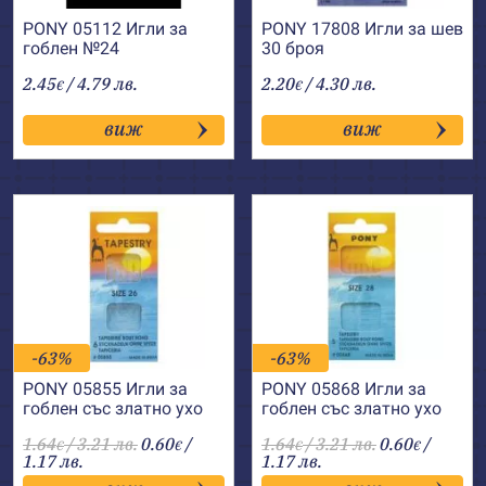
PONY 05112 Игли за
PONY 17808 Игли за шев
гоблен №24
30 броя
2.45
/ 4.79 лв.
2.20
/ 4.30 лв.
€
€
виж
виж
-63%
-63%
PONY 05855 Игли за
PONY 05868 Игли за
гоблен със златно ухо
гоблен със златно ухо
№26
№28
1.64
/ 3.21 лв.
0.60
/
1.64
/ 3.21 лв.
0.60
/
€
€
€
€
1.17 лв.
1.17 лв.