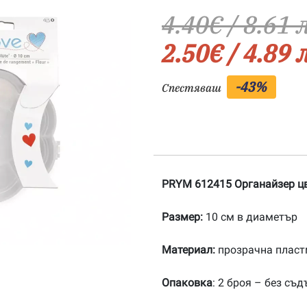
4.40
€
/ 8.61 
2.50
€
/ 4.89 
-43%
Спестяваш
PRYM 6
12415
Органайзер
цв
Размер
:
10 см в диаметър
Материал
:
прозрачна плас
Опаковка
: 2 броя – без съ