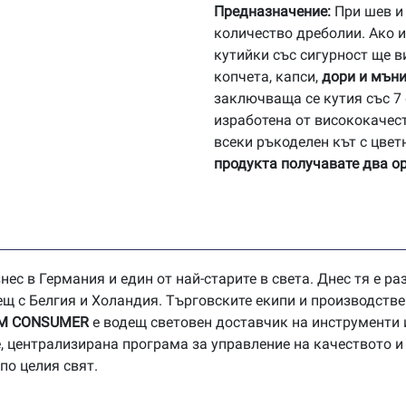
Предназначение
:
При шев и 
количество дреболии. Ако и
кутийки със сигурност ще в
копчета, капси,
дори и мъни
заключваща се кутия със 7
изработена от висококачес
всеки ръкоделен кът с цвет
продукта получавате
два о
нес в Германия и един от най-старите в света. Днес тя е р
ещ с Белгия и Холандия. Търговските екипи и производств
M
CONSUMER
е водещ световен доставчик на инструменти 
, централизирана програма за управление на качеството и
по целия свят.