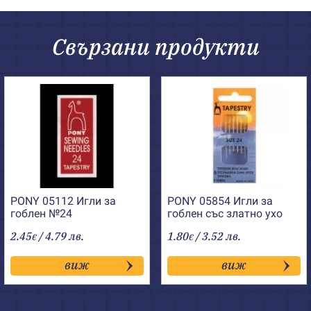
Свързани продукти
PONY 05112 Игли за
PONY 05854 Игли за
гоблен №24
гоблен със златно ухо
№24
2.45
/ 4.79 лв.
1.80
/ 3.52 лв.
€
€
виж
виж