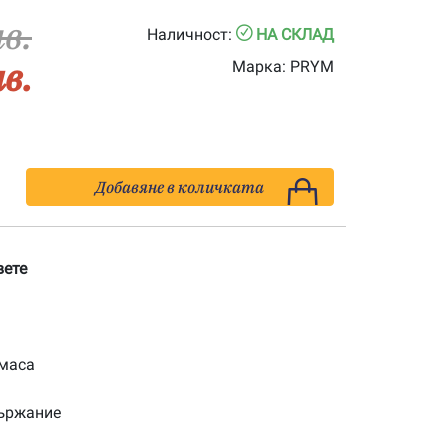
лв.
Наличност:
НА СКЛАД
лв.
Марка:
PRYM
Добавяне в количката
ете
тмаса
държание