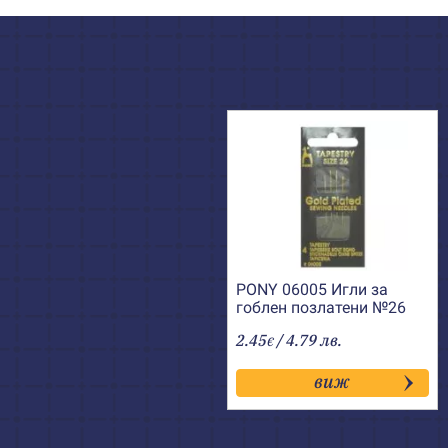
PONY 06005 Игли за
гоблен позлатени №26
2.45
/ 4.79 лв.
€
виж