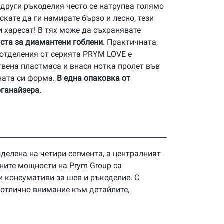
други ръкоделия често се натрупва голямо
скате да ги намирате бързо и лесно, тези
и харесат! В тях може да съхранявате
ста за диамантени гоблени
. Практичната,
 отделения от серията PRYM LOVE е
твена пластмаса и внася нотка пролет във
ната си форма.
В е
дна опаковка
от
рганайзера.
азделена на четири сегмента, а централният
ените мощности на Prym Group са
и консумативи за шев и ръкоделие. С
 отлично внимание към детайлите,