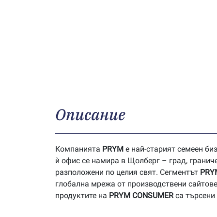
Описание
Компанията
P
RYM
е най-старият семеен биз
ѝ офис се намира в Щолберг – град, гранич
разположени по целия свят. Сегментът
PRY
глобална мрежа от производствени сайтове
продуктите на
PRYM
CONSUMER
са търсени 