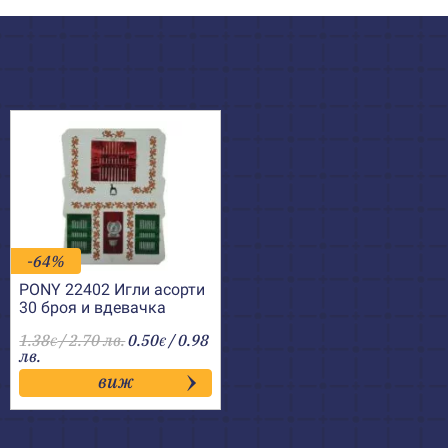
-64%
PONY 22402 Игли асорти
30 броя и вдевачка
1.38
/ 2.70 лв.
0.50
/ 0.98
€
€
лв.
виж