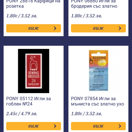
PONY 28818 Карфици на
PONY 06860 Игли за
розетка
бродерия със златно
ухо, остри №24-26
1.80
/ 3.52 лв.
1.80
/ 3.52 лв.
€
€
виж
виж
PONY 05112 Игли за
PONY 07854 Игли за
гоблен №24
мъниста със златно ухо
2.45
/ 4.79 лв.
1.80
/ 3.52 лв.
€
€
виж
виж