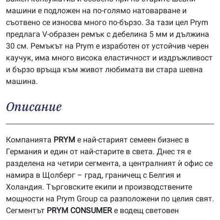
машини е подложен на по-голямо натоварване и
съотвено се износва много по-бързо. За тази цел Prym
предлага V-образен ремък с дебелина 5 мм и дължина
30 см. Ремъкът на Prym е изработен от устойчив черен
каучук, има много висока еластичност и издръжливост
и бързо връща към живот любимата ви стара шевна
машина.
Описание
Компанията
P
RYM
е най-старият семеен бизнес в
Германия и един от най-старите в света. Днес тя е
разделена на четири сегмента, а централният ѝ офис се
намира в Щолберг – град, граничещ с Белгия и
Холандия. Търговските екипи и производствените
мощности на Prym Group са разположени по целия свят.
Сегментът
PRYM
CONSUMER
е водещ световен