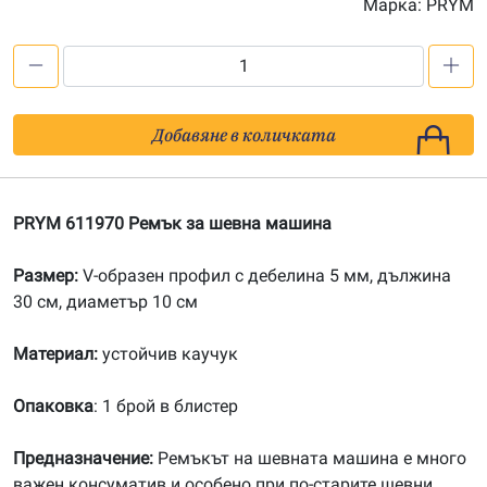
Марка:
PRYM
количество
за
PRYM
Добавяне в количката
611970
Ремък
за
PRYM 611970 Ремък за шевна машина
шевна
машина
Размер:
V-образен профил с дебелина 5 мм, дължина
30 см, диаметър 10 см
Материал:
устойчив каучук
Опаковка
: 1 брой в блистер
Предназначение:
Ремъкът на шевната машина е много
важен консуматив и особено при по-старите шевни