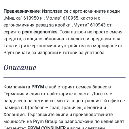
Предназначение:
Използва се с ергономичните креди
„Мишка“ 610950 и „Молив“ 610955, както и с
ергономичния резец за кройки „Мулти“ 610943 от
серията
prym.ergonomics
. Този патрон не просто сменя
кредата, а изцяло обновява колелото и предпазителя.
Така и трите ергономични устройства за маркиране от
Prym винаги са изправни и готови за употреба.
Описание
Компанията
P
RYM
е най-старият семеен бизнес в
Германия и един от най-старите в света. Днес тя е
разделена на четири сегмента, а централният ѝ офис се
намира в Щолберг – град, граничещ с Белгия и
Холандия. Търговските екипи и производствените
мощности на Prym Group са разположени по целия свят.
Сегментът
PRYM
CONSUMER
е водещ световен