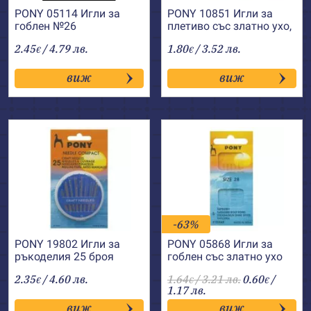
PONY 05114 Игли за
PONY 10851 Игли за
гоблен №26
плетиво със златно ухо,
остри №14-18
2.45
/ 4.79 лв.
1.80
/ 3.52 лв.
€
€
виж
виж
-63%
PONY 19802 Игли за
PONY 05868 Игли за
ръкоделия 25 броя
гоблен със златно ухо
№28
2.35
/ 4.60 лв.
1.64
/ 3.21 лв.
0.60
/
€
€
€
1.17 лв.
виж
виж