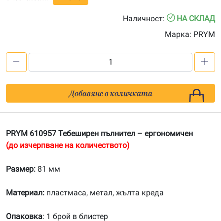
Наличност:
НА СКЛАД
Марка:
PRYM
количество
за
PRYM
Добавяне в количката
610957
Тебеширен
пълнител
PRYM 610957 Тебеширен пълнител – ергономичен
(до изчерпване на количеството)
Размер:
81 мм
Материал:
пластмаса, метал, жълта креда
Опаковка
: 1 брой в блистер