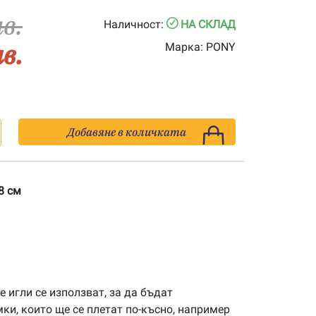
лв.
Наличност:
НА СКЛАД
лв.
Марка:
PONY
Добавяне в количката
8 см
игли се използват, за да бъдат
ки, които ще се плетат по-късно, например