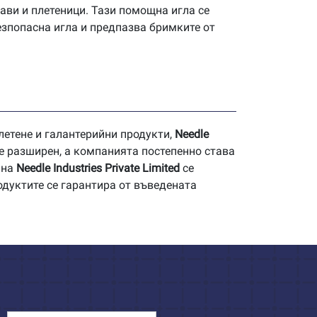
ави и плетеници. Тази помощна игла се
езпопасна игла и предпазва бримките от
летене и галантерийни продукти,
Needle
е разширен, а компанията постепенно става
 на
Needle Industries Private Limited
се
одуктите се гарантира от въведената