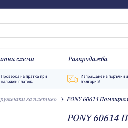
атни схеми
Разпродажба
Проверка на пратка при
Изпращане на поръчки 
наложен платеж.
България!
рументи за плетиво
PONY 60614 Помощна и
PONY 60614 П