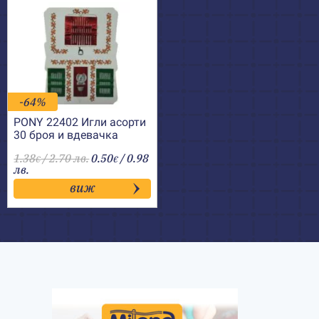
-64%
PONY 22402 Игли асорти
30 броя и вдевачка
1.38
/ 2.70 лв.
0.50
/ 0.98
€
€
лв.
виж