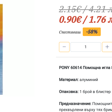
2.15
€
/ 4.21 
0.90
€
/ 1.76 
-58%
Спестяваш
количество
за
PONY
60614
PONY 60614 Помощна игла 
Помощна
игла
Материал:
алуминий
8
см
Опаковка:
1 брой в блистер
Предназначение:
Помощните 
прехвърлени върху тях брим