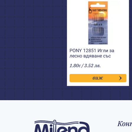
PONY 12851 Игли за
лесно вдяване със
златно ухо
1.80
/ 3.52 лв.
€
виж
Кон