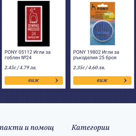
PONY 05112 Игли за
PONY 19802 Игли за
гоблен №24
ръкоделия 25 броя
2.45
/ 4.79 лв.
2.35
/ 4.60 лв.
€
€
виж
виж
такти и помощ
Категории