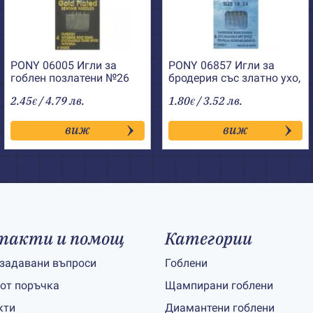
PONY 06005 Игли за
PONY 06857 Игли за
гоблен позлатени №26
бродерия със златно ухо,
остри №18-24
2.45
/ 4.79 лв.
1.80
/ 3.52 лв.
€
€
виж
виж
такти и помощ
Категории
 задавани въпроси
Гоблени
 от поръчка
Щампирани гоблени
кти
Диамантени гоблени