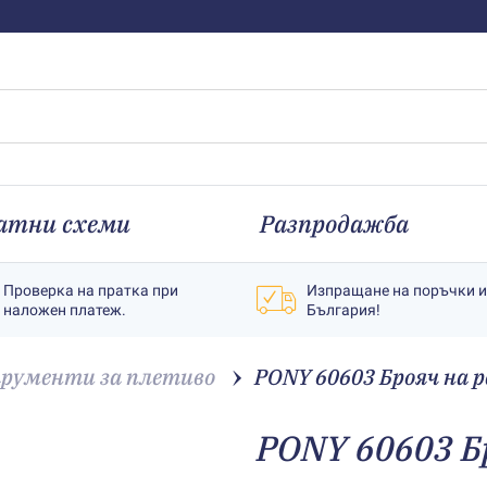
атни схеми
Разпродажба
Проверка на пратка при
Изпращане на поръчки 
наложен платеж.
България!
рументи за плетиво
PONY 60603 Брояч на р
PONY 60603 Б