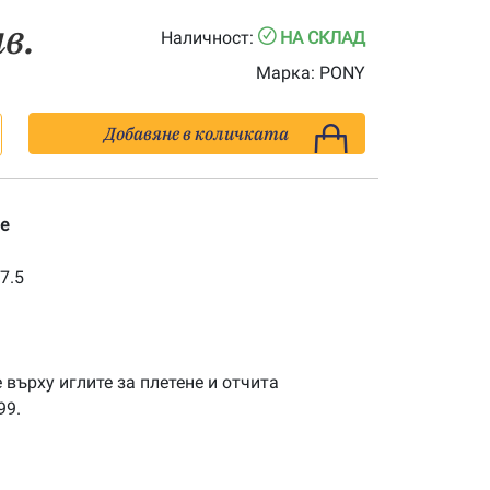
лв.
Наличност:
НА СКЛАД
Марка:
PONY
Добавяне в количката
е
7.5
 върху иглите за плетене и отчита
99.