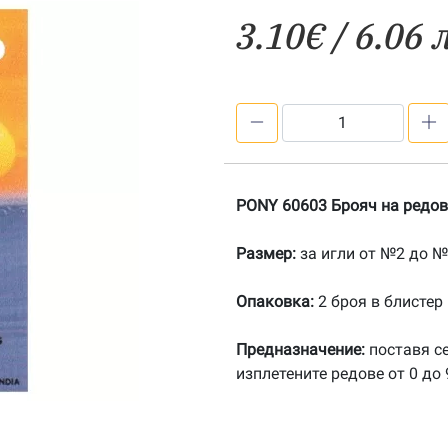
3.10
€
/ 6.06 
количество
за
PONY
60603
PONY 60603 Брояч на редов
Брояч
на
Размер:
за игли от №2 до №
редове
Опаковка:
2 броя в блистер
Предназначение:
поставя се
изплетените редове от 0 до 