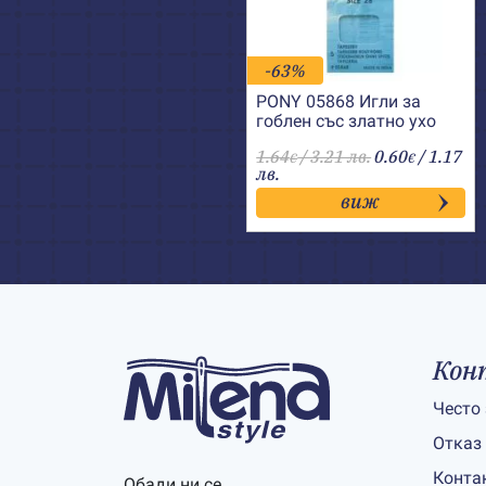
-63%
PONY 05868 Игли за
гоблен със златно ухо
№28
1.64
/ 3.21 лв.
0.60
/ 1.17
€
€
лв.
виж
Кон
Често
Отказ
Конта
Обади ни се