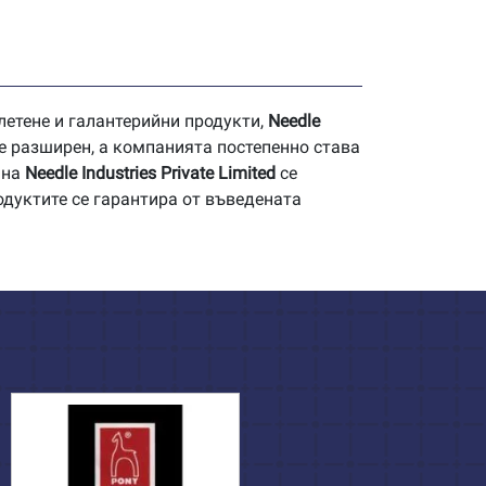
летене и галантерийни продукти,
Needle
е разширен, а компанията постепенно става
 на
Needle Industries Private Limited
се
одуктите се гарантира от въведената