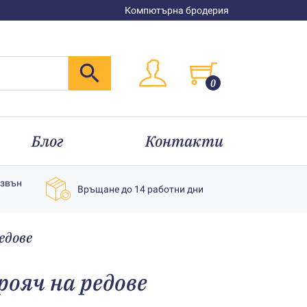
Компютърна бродерия
0
Блог
Контакти
извън
Връщане до 14 работни дни
едове
рояч на редове