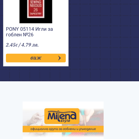
PONY 05114 Игли за
гоблен №26
2.45
/ 4.79 лв.
€
виж