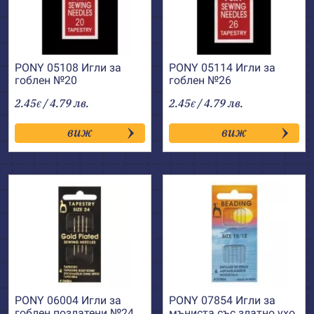
PONY 05108 Игли за
PONY 05114 Игли за
гоблен №20
гоблен №26
2.45
/ 4.79 лв.
2.45
/ 4.79 лв.
€
€
виж
виж
PONY 06004 Игли за
PONY 07854 Игли за
гоблен позлатени №24
мъниста със златно ухо