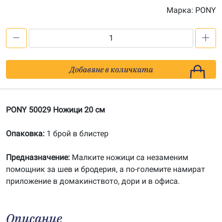
Марка:
PONY
количество
за
PONY
Добавяне в количката
50029
Ножици
20
PONY 50029 Ножици 20 см
см
Опаковка:
1 брой в блистер
Предназначение:
Малките ножици са незаменим
помощник за шев и бродерия, а по-големите намират
приложение в домакинството, дори и в офиса.
Описание