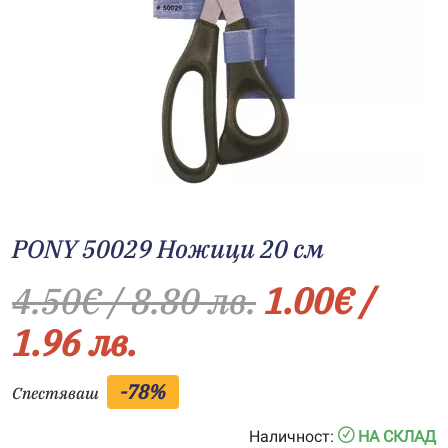
PONY 50029 Ножици 20 см
4.50
€
/ 8.80 лв.
1.00
€
/
1.96 лв.
-78%
Спестяваш
Наличност:
НА СКЛАД