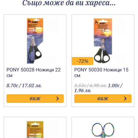
Също може да ви хареса…
-72%
PONY 50028 Ножици 22
PONY 50030 Ножици 15
см
см
8.70
/ 17.02 лв.
3.53
/ 6.90 лв.
1.00
/
€
€
€
1.96 лв.
виж
виж