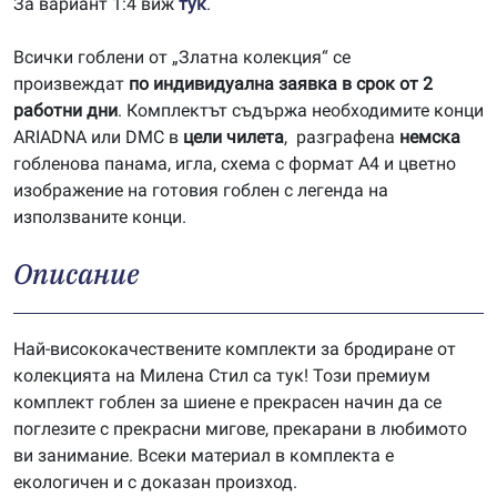
За вариант 1:4 виж
тук
.
Всички гоблени от „Златна колекция“ се
произвеждат
по индивидуална заявка в срок от 2
работни дни
. Комплектът съдържа необходимите конци
ARIADNA или DMC в
цели чилета
, разграфена
немска
гобленова панама, игла, схема с формат А4 и цветно
изображение на готовия гоблен с легенда на
използваните конци.
Описание
Най-висококачествените комплекти за бродиране от
колекцията на Милена Стил са тук! Този премиум
комплект гоблен за шиене е прекрасен начин да се
поглезите с прекрасни мигове, прекарани в любимото
ви занимание. Всеки материал в комплекта е
екологичен и с доказан произход.