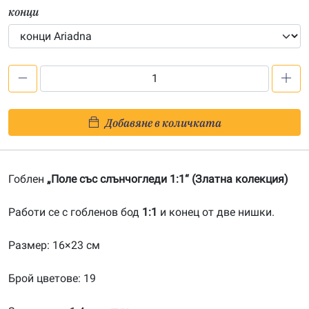
конци
количество
за
Поле
Добавяне в количката
със
слънчогледи
1:1-
Гоблен
„Поле със слънчогледи 1:1“ (Златна колекция)
20150848
Работи се с гобленов бод
1:1
и конец от две нишки.
Размер: 16×23 см
Брой цветове: 19