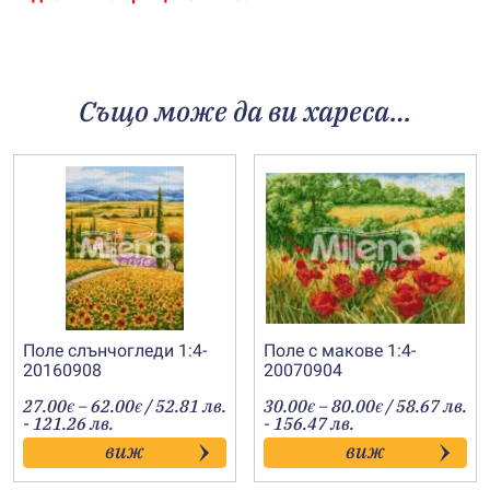
Също може да ви хареса…
Поле слънчогледи 1:4-
Поле с макове 1:4-
20160908
20070904
Price
Price
27.00
–
62.00
/ 52.81 лв.
30.00
–
80.00
/ 58.67 лв.
€
€
€
€
range:
range:
- 121.26 лв.
- 156.47 лв.
27.00€
30.00€
виж
виж
through
through
62.00€
80.00€