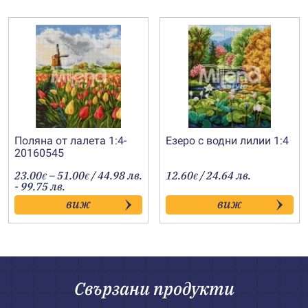
Поляна от лалета 1:4-
Езeро с водни лилии 1:4
20160545
Price
23.00
–
51.00
/ 44.98 лв.
12.60
/ 24.64 лв.
€
€
€
range:
- 99.75 лв.
23.00€
виж
виж
through
51.00€
Свързани продукти