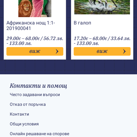
Африканска нощ 1:1-
В галоп
201900041
Price
Price
29.00
–
68.00
/ 56.72 лв.
17.20
–
68.00
/ 33.64 лв.
€
€
€
€
range:
range:
- 133.00 лв.
- 133.00 лв.
29.00€
17.20€
виж
виж
through
through
68.00€
68.00€
Контакти и помощ
Често задавани въпроси
Отказ от поръчка
Контакти
Общи условия
Онлайн решаване на спорове