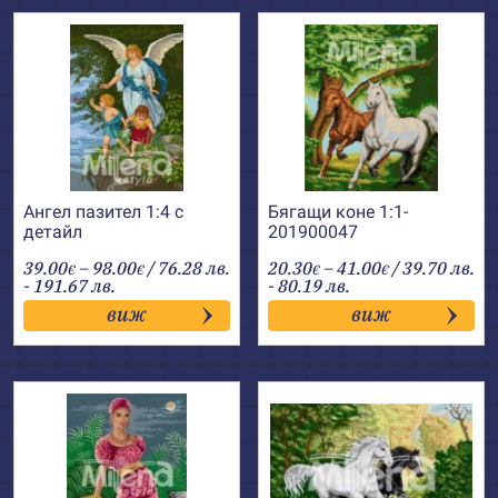
Ангел пазител 1:4 с
Бягащи коне 1:1-
детайл
201900047
Price
Price
39.00
–
98.00
/ 76.28 лв.
20.30
–
41.00
/ 39.70 лв.
€
€
€
€
range:
range:
- 191.67 лв.
- 80.19 лв.
39.00€
20.30€
виж
виж
through
through
98.00€
41.00€