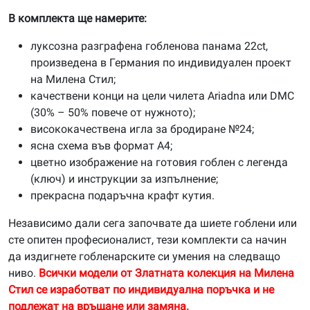
В комплекта ще намерите:
луксозна разграфена гобленова панама 22ct,
произведена в Германия по индивидуален проект
на Милена Стил;
качествени конци на цели чилета Ariadna или DMC
(30% – 50% повече от нужното);
висококачествена игла за бродиране №24;
ясна схема във формат А4;
цветно изображение на готовия гоблен с легенда
(ключ) и инструкции за изпълнение;
прекрасна подаръчна крафт кутия.
Независимо дали сега започвате да шиете гоблени или
сте опитен професионалист, тези комплекти са начин
да издигнете гобленарските си умения на следващо
ниво.
Всички модели от Златната колекция на Милена
Стил се изработват по индивидуална поръчка и не
подлежат на връщане или замяна.