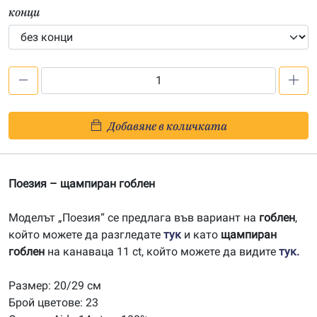
конци
количество
за
Поезия
Добавяне в количката
-
печатана
Aida
Поезия – щампиран гоблен
14ct
AB006
Моделът „Поезия“ се предлага във вариант на
гоблен
,
който можете да разгледате
тук
и като
щампиран
гоблен
на канаваца 11 ct, който можете да видите
тук.
Размер: 20/29 см
Брой цветове: 23