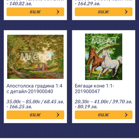
range:
range:
- 140.82 лв.
- 164.29 лв.
29.00€
31.90€
виж
виж
through
through
72.00€
84.00€
Апостолска градина 1:4
Бягащи коне 1:1-
с детайл-201900040
201900047
Price
Price
35.00
–
85.00
/ 68.45 лв.
20.30
–
41.00
/ 39.70 лв.
€
€
€
€
range:
range:
- 166.25 лв.
- 80.19 лв.
35.00€
20.30€
виж
виж
through
through
85.00€
41.00€