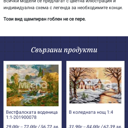
Всички модели се предлагат с цветна илюстрация и
индивидуална схема с легенда за необходимите конци.
Този вид щампиран гоблен не се пере.
Свързани продукти
Вестфалската воденица
В коледната нощ 1:4
1:1-201900078
Price
Price
29.00
–
72.00
/ 56.72 лв.
31.90
–
84.00
/ 62.39 лв.
€
€
€
€