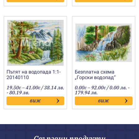
52.00€
43.00€
Пътят на водопада 1:1-
Безплатна схема
20140110
„Горски водопад“
Price
Price
19.50
–
41.00
/ 38.14 лв.
0.00
–
92.00
/ 0.00 лв. -
€
€
€
€
range:
range:
- 80.19 лв.
179.94 лв.
19.50€
0.00€
виж
виж
through
through
41.00€
92.00€
Свързани продукти