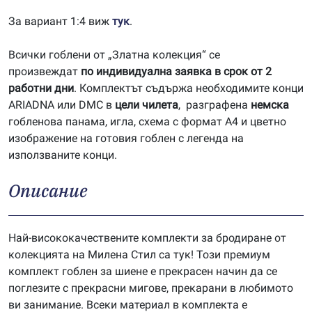
За вариант 1:4 виж
тук
.
Всички гоблени от „Златна колекция“ се
произвеждат
по индивидуална заявка в срок от 2
работни дни
. Комплектът съдържа необходимите конци
ARIADNA или DMC в
цели чилета
, разграфена
немска
гобленова панама, игла, схема с формат А4 и цветно
изображение на готовия гоблен с легенда на
използваните конци.
Описание
Най-висококачествените комплекти за бродиране от
колекцията на Милена Стил са тук! Този премиум
комплект гоблен за шиене е прекрасен начин да се
поглезите с прекрасни мигове, прекарани в любимото
ви занимание. Всеки материал в комплекта е