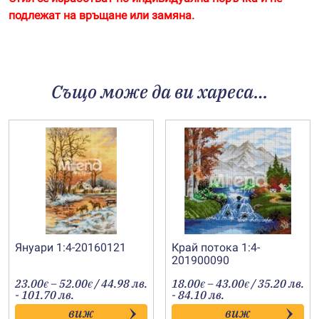
подлежат на връщане или замяна.
Също може да ви хареса…
Януари 1:4-20160121
Край потока 1:4-
201900090
Price
Price
23.00
–
52.00
/ 44.98 лв.
18.00
–
43.00
/ 35.20 лв.
€
€
€
€
range:
range:
- 101.70 лв.
- 84.10 лв.
23.00€
18.00€
виж
виж
through
through