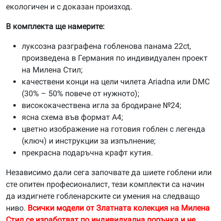
екологичен и с доказан произход.
В комплекта ще намерите:
луксозна разграфена гобленова панама 22ct,
произведена в Германия по индивидуален проект
на Милена Стил;
качествени конци на цели чилета Ariadna или DMC
(30% – 50% повече от нужното);
висококачествена игла за бродиране №24;
ясна схема във формат А4;
цветно изображение на готовия гоблен с легенда
(ключ) и инструкции за изпълнение;
прекрасна подаръчна крафт кутия.
Независимо дали сега започвате да шиете гоблени или
сте опитен професионалист, тези комплекти са начин
да издигнете гобленарските си умения на следващо
ниво.
Всички модели от Златната колекция на Милена
Стил се изработват по индивидуална поръчка и не