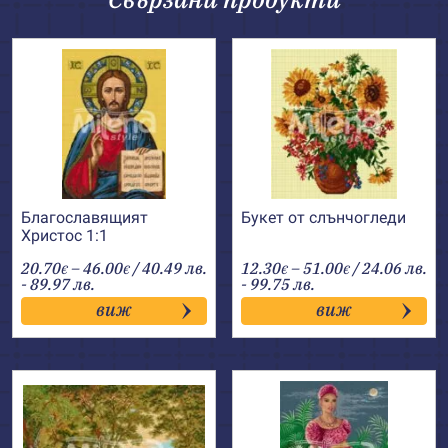
Благославящият
Букет от слънчогледи
Христос 1:1
Price
Price
20.70
–
46.00
/ 40.49 лв.
12.30
–
51.00
/ 24.06 лв.
€
€
€
€
range:
range:
- 89.97 лв.
- 99.75 лв.
20.70€
12.30€
виж
виж
through
through
46.00€
51.00€