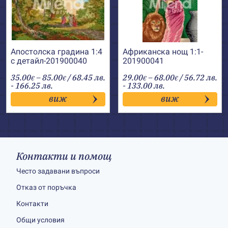
Апостолска градина 1:4
Африканска нощ 1:1-
с детайл-201900040
201900041
Price
Price
35.00
–
85.00
/ 68.45 лв.
29.00
–
68.00
/ 56.72 лв.
€
€
€
€
range:
range:
- 166.25 лв.
- 133.00 лв.
35.00€
29.00€
виж
виж
through
through
85.00€
68.00€
Контакти и помощ
Често задавани въпроси
Отказ от поръчка
Контакти
Общи условия