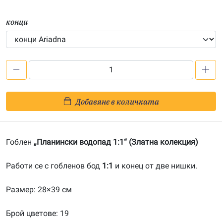
конци
количество
за
Планински
Добавяне в количката
водопад
1:1-
20090705
Гоблен
„Планински водопад 1:1“ (Златна колекция)
Работи се с гобленов бод
1:1
и конец от две нишки.
Размер: 28×39 см
Брой цветове: 19